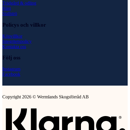
Trädgård & odling
Häst
Stallströ
Policys och villkor
Köpvillkor
Integritetspolicy
Kontakta oss
Följ oss
Instagram
Facebook
Copyright 2026 © Wermlands Skogsförråd AB