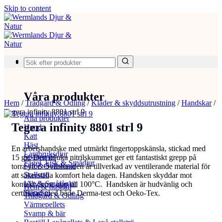
Skip to content
Produkter
Våra produkter
Hem
/
Trädgård & Odling
/
Kläder & skyddsutrustning
/
Handskar
/
Tegera infinity 8801 strl 9
Alla produkter
Tegera infinity 8801 strl 9
Hund
Katt
Häst
En arbetshandske med utmärkt fingertoppskänsla, stickad med
Lantbruksdjur
Spannmål
15 gg. Den mjuka nitrilskummet ger ett fantastiskt grepp på
Fågel, Fisk & Smådjur
Salt & Saltstenar
torra ytor. Ovanhanden är tillverkad av ventilerande material för
Stallströ
att säkerställa komfort hela dagen. Handsken skyddar mot
Vilt & Småfåglar
kontaktvärme upp till 100°C. Handsken är hudvänlig och
Hem & hushåll
Stängsel
certifierad med både Derma-test och Oeko-Tex.
Trädgård & Odling
Värmepellets
Svamp & bär