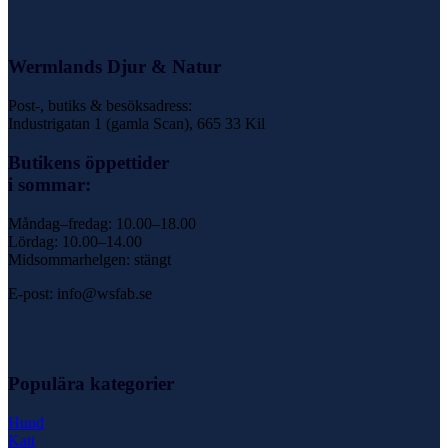
Wermlands Djur & Natur
Post-, butiks & besöksadress:
Industrigatan 1 (gamla Scan), 665 33 Kil
Butikens öppettider
i sommar:
Måndag–fredag: 10.00–18.00
Lördag: 10.00–14.00
Midsommarhelgen: stängt
E-post: info@wsfab.se
Populära kategorier
Hund
Katt