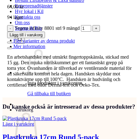
Beställ Laxåpellets & Laxå stallströ
Entreprenadtjänster
64,00
kr
Hyr lokal i Kil
Kontakta oss
9 i lager
Om oss
Tegera infinity 8801 strl 9 mängd
Svamp & Bär
Lägg till i varukorg
Fler varianter av denna produkt
Mer information
En arbetshandske med utmärkt fingertoppskänsla, stickad med
15 gg. Den mjuka nitrilskummet ger ett fantastiskt grepp på
torra ytor. Ovanhanden är tillverkad av ventilerande material för
att säkerställa komfort hela dagen. Handsken skyddar mot
kontaktvärme upp till 100°C. Handsken är hudvänlig och
Inga produkter i varukorgen.
certifierad med både Derma-test och Oeko-Tex.
Gå tillbaka till butiken
Du kanske också är intresserad av dessa produkter?
Varukorg
Lägg i varukorg
Plastkruka 17cm Rund 5-pack