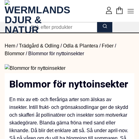
Skip
to
content
Hem
/
Trädgård & Odling
/
Odla & Plantera
/
Fröer
/
Blommor
/
Blommor för nyttoinsekter
Blommor för nyttoinsekter
En mix av ett- och fleråriga arter som älskas av
insekter. Intill frukt- och grönsaksodlingar ger de skydd
och skafferi åt pollinatörer och insekter som motverkar
skadegörare. Blanda gärna fröna med sand eller
liknande. Då blir det enklare att så. Så under april-nov.
Så på våren om du vill ha blomning till sommaren. Så