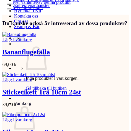
Beställ Laxåpellets & Laxå stallströ
Fler varianter av denna produkt
Entreprenadtjänster
Mer information
Hyr lokal i Kil
Kontakta oss
Om oss
Du kanske också är intresserad av dessa produkter?
Svamp & Bär
Lägg i varukorg
Bananflugefälla
69,00
kr
Inga produkter i varukorgen.
Lägg i varukorg
Gå tillbaka till butiken
Sticketikett Trä 10cm 24st
Varukorg
39,00
kr
Lägg i varukorg