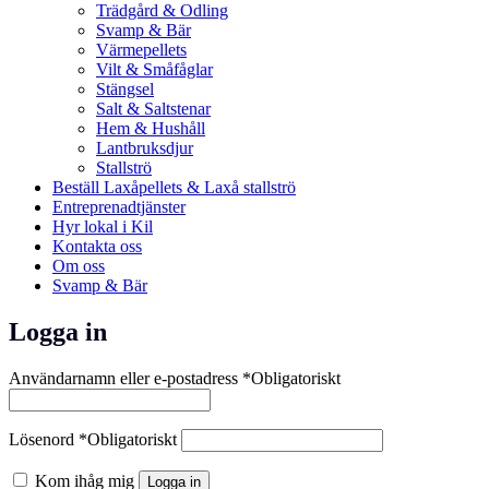
Trädgård & Odling
Svamp & Bär
Värmepellets
Vilt & Småfåglar
Stängsel
Salt & Saltstenar
Hem & Hushåll
Lantbruksdjur
Stallströ
Beställ Laxåpellets & Laxå stallströ
Entreprenadtjänster
Hyr lokal i Kil
Kontakta oss
Om oss
Svamp & Bär
Logga in
Användarnamn eller e-postadress
*
Obligatoriskt
Lösenord
*
Obligatoriskt
Kom ihåg mig
Logga in