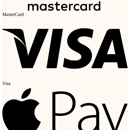
MasterCard
Visa