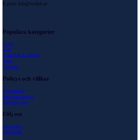
E-post: info@wsfab.se
Populära kategorier
Hund
Katt
Trädgård & odling
Häst
Stallströ
Policys och villkor
Köpvillkor
Integritetspolicy
Kontakta oss
Följ oss
Instagram
Facebook