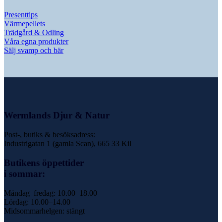
Presenttips
Värmepellets
Trädgård & Odling
Våra egna produkter
Sälj svamp och bär
Wermlands Djur & Natur
Post-, butiks & besöksadress:
Industrigatan 1 (gamla Scan), 665 33 Kil
Butikens öppettider
i sommar:
Måndag–fredag: 10.00–18.00
Lördag: 10.00–14.00
Midsommarhelgen: stängt