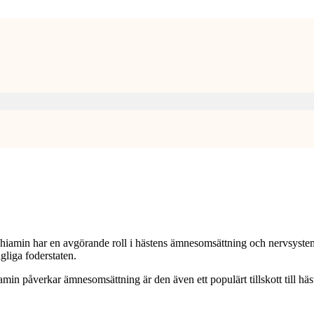
amin har en avgörande roll i hästens ämnesomsättning och nervsystem. H
gliga foderstaten.
min påverkar ämnesomsättning är den även ett populärt tillskott till hä