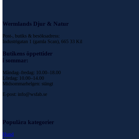
Wermlands Djur & Natur
Post-, butiks & besöksadress:
Industrigatan 1 (gamla Scan), 665 33 Kil
Butikens öppettider
i sommar:
Måndag–fredag: 10.00–18.00
Lördag: 10.00–14.00
Midsommarhelgen: stängt
E-post: info@wsfab.se
Populära kategorier
Hund