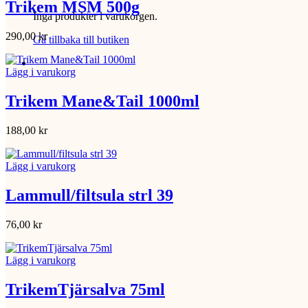
Trikem MSM 500g
Inga produkter i varukorgen.
290,00
kr
Gå tillbaka till butiken
Lägg i varukorg
Trikem Mane&Tail 1000ml
188,00
kr
Lägg i varukorg
Lammull/filtsula strl 39
76,00
kr
Lägg i varukorg
TrikemTjärsalva 75ml