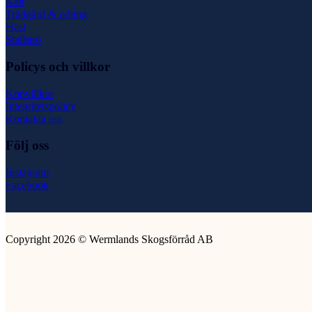
Katt
Trädgård & odling
Häst
Stallströ
Policys och villkor
Köpvillkor
Integritetspolicy
Kontakta oss
Följ oss
Instagram
Facebook
Copyright 2026 © Wermlands Skogsförråd AB