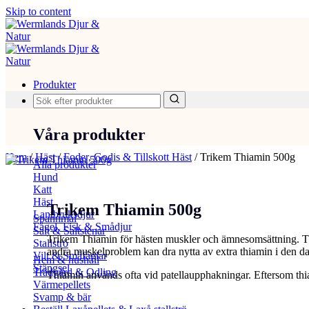
Skip to content
Produkter
Våra produkter
Hem
/
Häst
/
Foder, Godis & Tillskott Häst
/
Trikem Thiamin 500g
Alla produkter
Hund
Katt
Häst
Trikem Thiamin 500g
Lantbruksdjur
Spannmål
Fågel, Fisk & Smådjur
Salt & Saltstenar
Trikem Thiamin för hästen muskler och ämnesomsättning. Thi
Stallströ
andra muskelproblem kan dra nytta av extra thiamin i den da
Vilt & Småfåglar
Hem & hushåll
Stängsel
Trädgård & Odling
Thiamin används ofta vid patellaupphakningar. Eftersom thia
Värmepellets
Svamp & bär