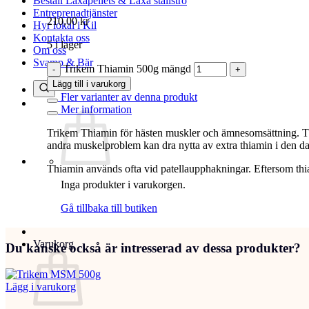
Beställ Laxåpellets & Laxå stallströ
Entreprenadtjänster
210,00
kr
Hyr lokal i Kil
Kontakta oss
5 i lager
Om oss
Svamp & Bär
Trikem Thiamin 500g mängd
Lägg till i varukorg
Fler varianter av denna produkt
Mer information
Trikem Thiamin för hästen muskler och ämnesomsättning. Thi
andra muskelproblem kan dra nytta av extra thiamin i den da
Thiamin används ofta vid patellaupphakningar. Eftersom thia
Inga produkter i varukorgen.
Gå tillbaka till butiken
Varukorg
Du kanske också är intresserad av dessa produkter?
Lägg i varukorg