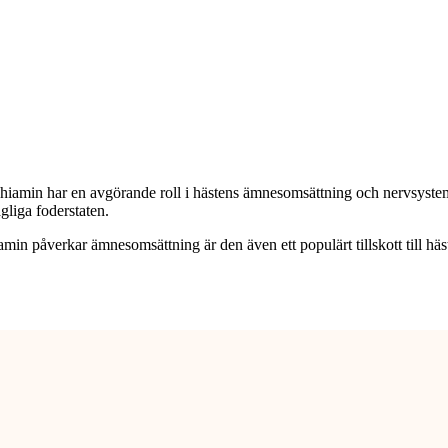
amin har en avgörande roll i hästens ämnesomsättning och nervsystem. H
gliga foderstaten.
min påverkar ämnesomsättning är den även ett populärt tillskott till hä