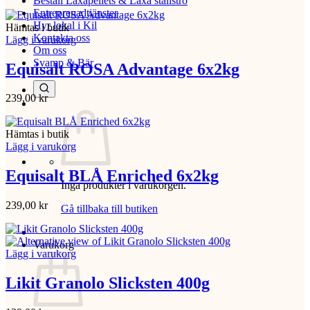
Beställ Laxåpellets & Laxå stallströ
Entreprenadtjänster
Hyr lokal i Kil
Hämtas i butik
Kontakta oss
Lägg i varukorg
Om oss
Svamp & Bär
Equisalt ROSA Advantage 6x2kg
239,00
kr
Hämtas i butik
Lägg i varukorg
Equisalt BLÅ Enriched 6x2kg
Inga produkter i varukorgen.
239,00
kr
Gå tillbaka till butiken
Varukorg
Lägg i varukorg
Likit Granolo Slicksten 400g