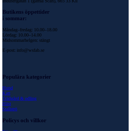
Industrigatan 1 (gamla Scan), 665 33 Kil
Butikens öppettider
i sommar:
Måndag–fredag: 10.00–18.00
Lördag: 10.00–14.00
Midsommarhelgen: stängt
E-post: info@wsfab.se
Populära kategorier
Hund
Katt
Trädgård & odling
Häst
Stallströ
Policys och villkor