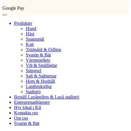
Google Pay
Produkter
Hund
Häst
Spannmål
Katt
Trädgård & Odling
Svamp & Bär
Värmepellets
Vilt & Småfåglar
Stängsel
Salt & Saltstenar
Hem & Hushåll
Lantbruksdjur
Stallströ
Beställ Laxåpellets & Laxå stallströ
Entreprenadtjänster
Hyr lokal i Kil
Kontakta oss
Om oss
Svamp & Bär