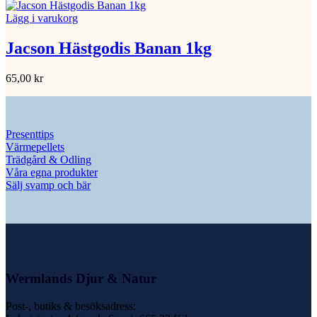
Lägg i varukorg
Jacson Hästgodis Banan 1kg
65,00
kr
Presenttips
Värmepellets
Trädgård & Odling
Våra egna produkter
Sälj svamp och bär
Wermlands Djur & Natur
Post-, butiks & besöksadress: