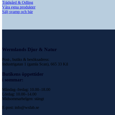
Trädgård & Odling
Våra egna produkter
Sälj svamp och bär
Wermlands Djur & Natur
Post-, butiks & besöksadress:
Industrigatan 1 (gamla Scan), 665 33 Kil
Butikens öppettider
i sommar:
Måndag–fredag: 10.00–18.00
Lördag: 10.00–14.00
Midsommarhelgen: stängt
E-post: info@wsfab.se