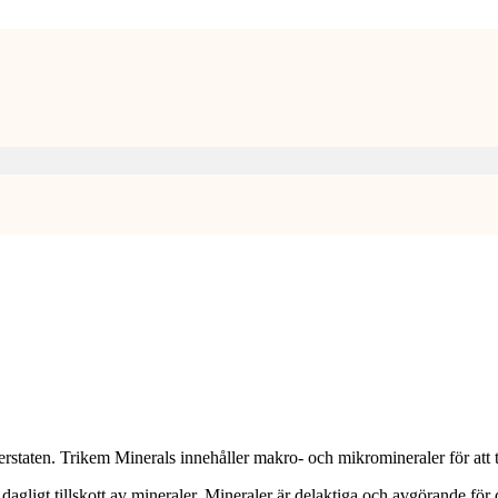
foderstaten. Trikem Minerals innehåller makro- och mikromineraler för at
 dagligt tillskott av mineraler. Mineraler är delaktiga och avgörande för