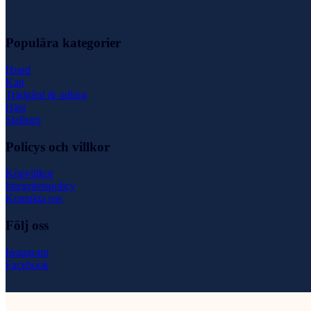
Populära kategorier
Hund
Katt
Trädgård & odling
Häst
Stallströ
Policys och villkor
Köpvillkor
Integritetspolicy
Kontakta oss
Följ oss
Instagram
Facebook