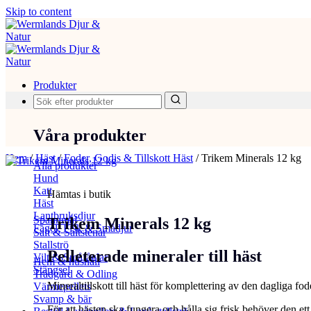
Skip to content
Produkter
Våra produkter
Hem
/
Häst
/
Foder, Godis & Tillskott Häst
/
Trikem Minerals 12 kg
Alla produkter
Hund
Katt
Hämtas i butik
Häst
Lantbruksdjur
Spannmål
Trikem Minerals 12 kg
Fågel, Fisk & Smådjur
Salt & Saltstenar
Stallströ
Pelleterade mineraler till häst
Vilt & Småfåglar
Hem & hushåll
Stängsel
Trädgård & Odling
Mineraltillskott till häst för komplettering av den dagliga 
Värmepellets
Svamp & bär
För att hästen ska fungera och hålla sig frisk behöver den ett