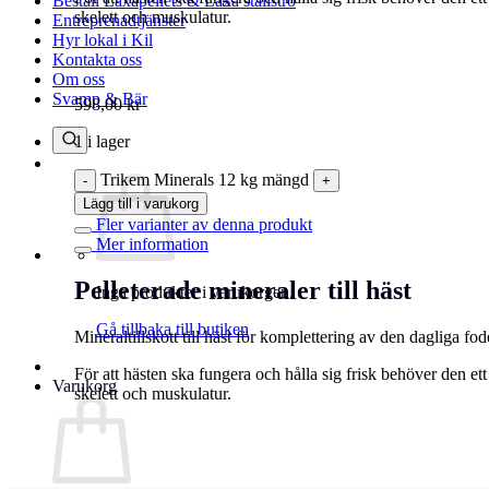
Beställ Laxåpellets & Laxå stallströ
skelett och muskulatur.
Entreprenadtjänster
Hyr lokal i Kil
Kontakta oss
Om oss
Svamp & Bär
598,00
kr
1 i lager
Trikem Minerals 12 kg mängd
Lägg till i varukorg
Fler varianter av denna produkt
Mer information
Pelleterade mineraler till häst
Inga produkter i varukorgen.
Gå tillbaka till butiken
Mineraltillskott till häst för komplettering av den dagliga 
För att hästen ska fungera och hålla sig frisk behöver den ett
Varukorg
skelett och muskulatur.