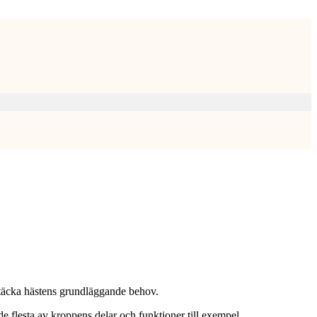
t täcka hästens grundläggande behov.
 de flesta av kroppens delar och funktioner till exempel