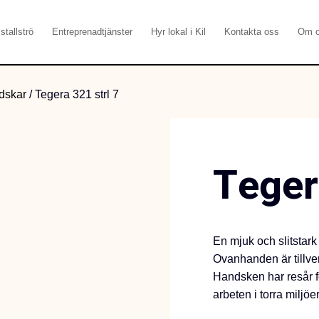
stallströ
Entreprenadtjänster
Hyr lokal i Kil
Kontakta oss
Om 
dskar
/
Tegera 321 strl 7
Teger
En mjuk och slitstark 
Ovanhanden är tillve
Handsken har resår fö
arbeten i torra miljöer