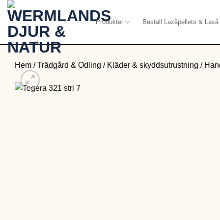
Skip
to
Produkter
Beställ Laxåpellets & Laxå 
content
Hem
/
Trädgård & Odling
/
Kläder & skyddsutrustning
/
Han