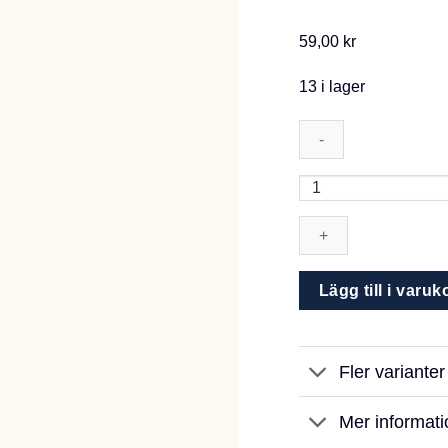
59,00
kr
13 i lager
Tegera
321
strl
7
mängd
Lägg till i varuk
Fler variante
Mer informati