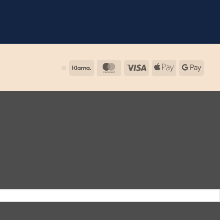
Klarna
MasterCard
Visa
Apple
Goog
Pay
Pay