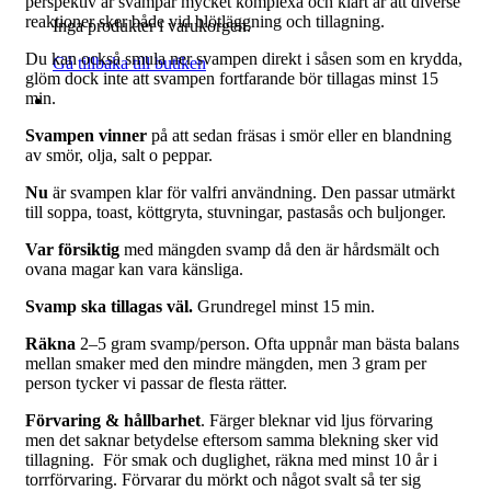
perspektiv är svampar mycket komplexa och klart är att diverse
reaktioner sker både vid blötläggning och tillagning.
Inga produkter i varukorgen.
Du kan också smula ner svampen direkt i såsen som en krydda,
Gå tillbaka till butiken
glöm dock inte att svampen fortfarande bör tillagas minst 15
min.
Svampen vinner
på att sedan fräsas i smör eller en blandning
av smör, olja, salt o peppar.
Nu
är svampen klar för valfri användning. Den passar utmärkt
till soppa, toast, köttgryta, stuvningar, pastasås och buljonger.
Var försiktig
med mängden svamp då den är hårdsmält och
ovana magar kan vara känsliga.
Svamp ska tillagas väl.
Grundregel minst 15 min.
Räkna
2–5 gram svamp/person. Ofta uppnår man bästa balans
mellan smaker med den mindre mängden, men 3 gram per
person tycker vi passar de flesta rätter.
Förvaring & hållbarhet
. Färger bleknar vid ljus förvaring
men det saknar betydelse eftersom samma blekning sker vid
tillagning. För smak och duglighet, räkna med minst 10 år i
torrförvaring. Förvarar du mörkt och något svalt så ter sig