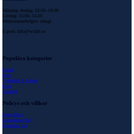
Måndag–fredag: 10.00–18.00
Lördag: 10.00–14.00
Midsommarhelgen: stängt
E-post: info@wsfab.se
Populära kategorier
Hund
Katt
Trädgård & odling
Häst
Stallströ
Policys och villkor
Köpvillkor
Integritetspolicy
Kontakta oss