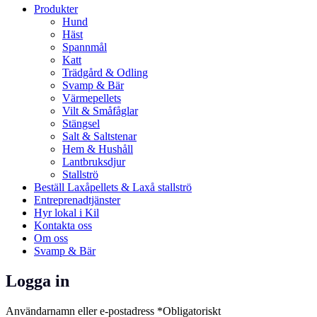
Produkter
Hund
Häst
Spannmål
Katt
Trädgård & Odling
Svamp & Bär
Värmepellets
Vilt & Småfåglar
Stängsel
Salt & Saltstenar
Hem & Hushåll
Lantbruksdjur
Stallströ
Beställ Laxåpellets & Laxå stallströ
Entreprenadtjänster
Hyr lokal i Kil
Kontakta oss
Om oss
Svamp & Bär
Logga in
Användarnamn eller e-postadress
*
Obligatoriskt