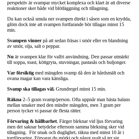
perspektiv är svampar mycket komplexa och klart är att diverse
reaktioner sker både vid blötläggning och tillagning.
Du kan också smula ner svampen direkt i såsen som en krydda,
glöm dock inte att svampen fortfarande bör tillagas minst 15
min.
Svampen vinner
på att sedan fräsas i smör eller en blandning
av smör, olja, salt o peppar.
Nu
är svampen klar för valfri användning. Den passar utmärkt
till soppa, toast, köttgryta, stuvningar, pastasås och buljonger.
Var försiktig
med mängden svamp då den är hårdsmält och
ovana magar kan vara känsliga.
Svamp ska tillagas väl.
Grundregel minst 15 min.
Räkna
2–5 gram svamp/person. Ofta uppnår man bästa balans
mellan smaker med den mindre mängden, men 3 gram per
person tycker vi passar de flesta rätter.
Förvaring & hållbarhet
. Färger bleknar vid ljus förvaring
men det saknar betydelse eftersom samma blekning sker vid
tillagning. För smak och duglighet, räkna med minst 10 år i
torrförvaring. Förvarar du mörkt och något svalt så ter sig