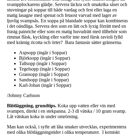
svampplockarens glädje.
Servera läckra och smakrika såser och
stuvningar på soppar till både vardag och fest eller laga en
matig lasagne med spenat och fetaost varvad med lager av
ljuvlig svampsås. En soppa på blandade soppar kan kombineras
i det oändliga. Servera den som en lätt och lyxig förrätt med en
frasig painriche eller som en matig huvudrätt med tillbehör som
rimmat fläsk, kyckling eller varför inte med färsk ravioli fylld
med krämig ricotta och örter? Bara fantasin sätter gränserna.
Aspsopp (ingår i Soppar)
Björksopp (ingår i Soppar)
Tallsopp (ingår i Soppar)
Tegelsopp (ingår i Soppar)
Gransopp (ingår i Soppar)
Sandsopp (ingår i Soppar)
Karl-Johan (ingår i Soppar)
/Johnny Carlsson
Blötläggning, grundtips.
Koka upp vatten eller vin med
svampen, direkt i en stekpanna. 2-3 dl vätska / 10 gram svamp.
Låt vätskan koka in under omrörning.
Man kan också, i syfte att låta smaker utvecklas, experimentera
med olika blötläggningstider i olika temperaturer. I kemiskt