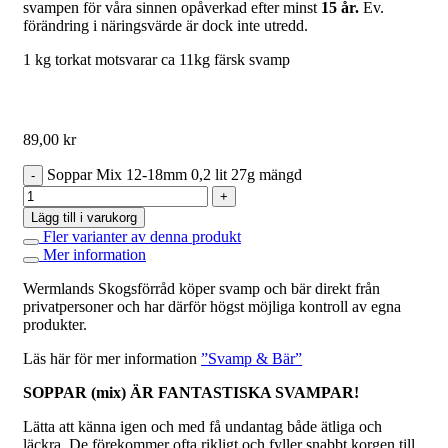
svampen för våra sinnen opåverkad efter minst
15 år.
Ev.
förändring i näringsvärde är dock inte utredd.
1 kg torkat motsvarar ca 11kg färsk svamp
89,00
kr
Soppar Mix 12-18mm 0,2 lit 27g mängd
Lägg till i varukorg
Fler varianter av denna produkt
Mer information
Wermlands Skogsförråd köper svamp och bär direkt från
privatpersoner och har därför högst möjliga kontroll av egna
produkter.
Läs här för mer information
”Svamp & Bär”
SOPPAR (mix) ÄR FANTASTISKA SVAMPAR!
Lätta att känna igen och med få undantag både ätliga och
läckra. De förekommer ofta rikligt och fyller snabbt korgen till