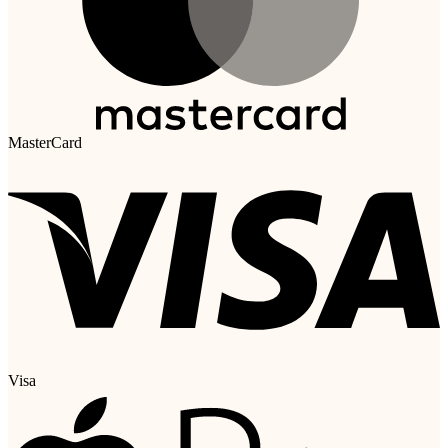
MasterCard
Visa