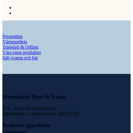
Presenttips
Värmepellets
Trädgård & Odling
Våra egna produkter
Sälj svamp och bär
Wermlands Djur & Natur
Post-, butiks & besöksadress:
Industrigatan 1 (gamla Scan), 665 33 Kil
Butikens öppettider
i sommar: