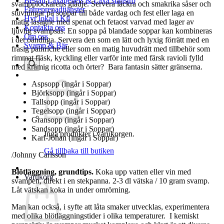
Beställ Laxåpellets & Laxå stallströ
svampplockarens glädje.
Servera läckra och smakrika såser och
Entreprenadtjänster
stuvningar på soppar till både vardag och fest eller laga en
Hyr lokal i Kil
matig lasagne med spenat och fetaost varvad med lager av
Kontakta oss
ljuvlig svampsås. En soppa på blandade soppar kan kombineras
Om oss
i det oändliga. Servera den som en lätt och lyxig förrätt med en
Svamp & Bär
frasig painriche eller som en matig huvudrätt med tillbehör som
rimmat fläsk, kyckling eller varför inte med färsk ravioli fylld
med krämig ricotta och örter? Bara fantasin sätter gränserna.
Aspsopp (ingår i Soppar)
Björksopp (ingår i Soppar)
Tallsopp (ingår i Soppar)
Tegelsopp (ingår i Soppar)
Gransopp (ingår i Soppar)
Sandsopp (ingår i Soppar)
Inga produkter i varukorgen.
Karl-Johan (ingår i Soppar)
Gå tillbaka till butiken
/Johnny Carlsson
Blötläggning, grundtips.
Koka upp vatten eller vin med
Varukorg
svampen, direkt i en stekpanna. 2-3 dl vätska / 10 gram svamp.
Låt vätskan koka in under omrörning.
Man kan också, i syfte att låta smaker utvecklas, experimentera
med olika blötläggningstider i olika temperaturer. I kemiskt