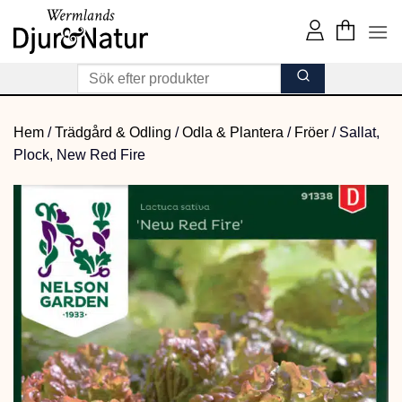
Skip
to
content
Hem
/
Trädgård & Odling
/
Odla & Plantera
/
Fröer
/
Sallat,
Plock, New Red Fire