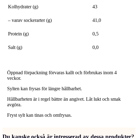
Kolhydrater (g)
43
– varav sockerarter (g)
41,0
Protein (g)
0,5
Salt (g)
0,0
Öppnad förpackning förvaras kallt och förbrukas inom 4
veckor.
Sylten kan frysas för längre hållbarhet.
Hållbarheten är i regel bättre än angivet. Låt lukt och smak
avgöra.
Fryst sylt kan tinas och omfrysas.
Du kanske också är intresserad av dessa produkter?