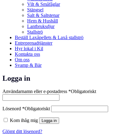
Vilt & Småfåglar
Stängsel
Salt & Saltstenar
Hem & Hushåll
Lantbruksdjur
Stallströ
Beställ Laxåpellets & Laxå stallströ
Entreprenadtjänster
Hyr lokal i Kil
Kontakta oss
Om oss
Svamp & Bär
Logga in
Användarnamn eller e-postadress
*
Obligatoriskt
Lösenord
*
Obligatoriskt
Kom ihåg mig
Logga in
Glömt ditt lösenord?