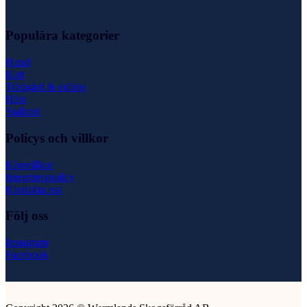
Populära kategorier
Hund
Katt
Trädgård & odling
Häst
Stallströ
Policys och villkor
Köpvillkor
Integritetspolicy
Kontakta oss
Följ oss
Instagram
Facebook