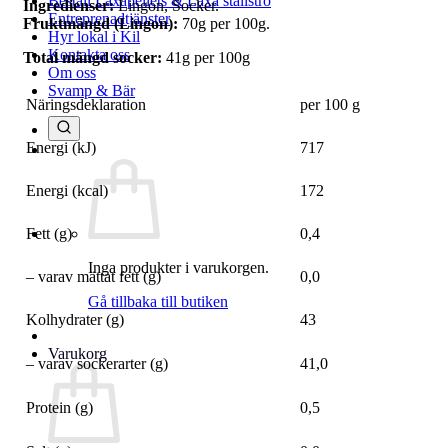
Beställ Laxåpellets & Laxå stallströ
Ingredienser:
Lingon, Socker.
Entreprenadtjänster
Fruktmängd (Lingon):
70g per 100g.
Hyr lokal i Kil
Kontakta oss
Total mängd socker:
41g per 100g
Om oss
Svamp & Bär
Näringsdeklaration
per 100 g
Energi (kJ)
717
Energi (kcal)
172
Fett (g)
0,4
Inga produkter i varukorgen.
– varav mättat fett (g)
0,0
Gå tillbaka till butiken
Kolhydrater (g)
43
Varukorg
– varav sockerarter (g)
41,0
Protein (g)
0,5