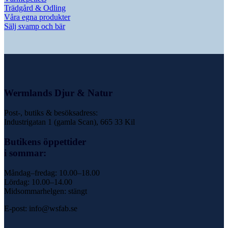
Trädgård & Odling
Våra egna produkter
Sälj svamp och bär
Wermlands Djur & Natur
Post-, butiks & besöksadress:
Industrigatan 1 (gamla Scan), 665 33 Kil
Butikens öppettider
i sommar:
Måndag–fredag: 10.00–18.00
Lördag: 10.00–14.00
Midsommarhelgen: stängt
E-post: info@wsfab.se