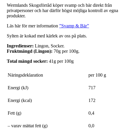
Wermlands Skogsförråd köper svamp och bär direkt från
privatpersoner och har därför högst möjliga kontroll av egna
produkter.
Läs här för mer information
”Svamp & Bär”
Sylten är kokad med kärlek av oss på plats.
Ingredienser:
Lingon, Socker.
Fruktmängd (Lingon):
70g per 100g.
Total mängd socker:
41g per 100g
Näringsdeklaration
per 100 g
Energi (kJ)
717
Energi (kcal)
172
Fett (g)
0,4
– varav mättat fett (g)
0,0