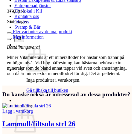
Beställ Laxåpellets & Laxå stallströ
Entreprenadtjänster
Hyr lokal i Kil
379,00
kr
Kontakta oss
Slut i lager
Om oss
Svamp & Bär
Fler varianter av denna produkt
Mer information
Beställningsvara!
Miner Vitaminerals är ett mineralfoder för hästar som tränar på
en högre nivå. Vid hög påfrestning kan hästarna behöva extra
mineraler som de bland annat tappar vid svett och ansträngning,
och då är miner extra mineralfodret för dig. Det är pelleterat.
Inga produkter i varukorgen.
Gå tillbaka till butiken
Du kanske också är intresserad av dessa produkter?
Varukorg
Lägg i varukorg
Lammull/filtsula strl 26