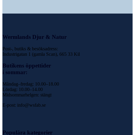
Wermlands Djur & Natur
Post-, butiks & besöksadress:
Industrigatan 1 (gamla Scan), 665 33 Kil
Butikens öppettider
i sommar:
Måndag–fredag: 10.00–18.00
Lördag: 10.00–14.00
Midsommarhelgen: stängt
E-post: info@wsfab.se
Populära kategorier