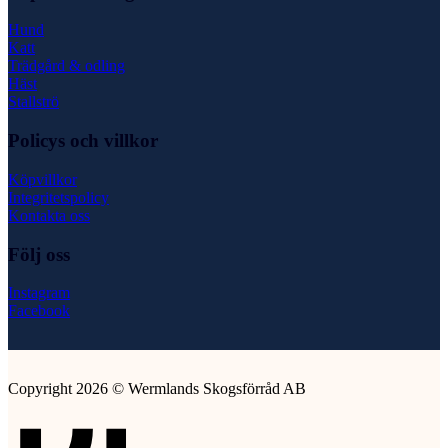
Hund
Katt
Trädgård & odling
Häst
Stallströ
Policys och villkor
Köpvillkor
Integritetspolicy
Kontakta oss
Följ oss
Instagram
Facebook
Copyright 2026 © Wermlands Skogsförråd AB