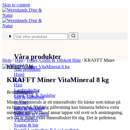
Skip to content
Produkter
Våra produkter
Hem
/
Häst
/
Foder, Godis & Tillskott Häst
/
KRAFFT Miner
VitaMineral 8 kg
Hämtas i butik
Alla produkter
Hund
KRAFFT Miner VitaMineral 8 kg
Katt
Häst
Lantbruksdjur
Spannmål
Beställningsvara!
Fågel, Fisk & Smådjur
Salt & Saltstenar
Miner Vitaminerals är ett mineralfoder för hästar som tränar på
Stallströ
en högre nivå. Vid hög påfrestning kan hästarna behöva extra
Vilt & Småfåglar
Hem & hushåll
mineraler som de bland annat tappar vid svett och ansträngning,
Stängsel
Trädgård & Odling
och då är miner extra mineralfodret för dig. Det är pelleterat.
Värmepellets
Svamp & bär