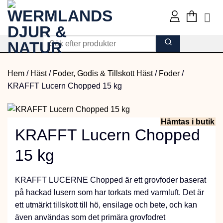
Skip
to
content
Hem
/
Häst
/
Foder, Godis & Tillskott Häst
/
Foder
/
KRAFFT Lucern Chopped 15 kg
Hämtas i butik
KRAFFT Lucern Chopped
15 kg
KRAFFT LUCERNE Chopped är ett grovfoder baserat
på hackad lusern som har torkats med varmluft. Det är
ett utmärkt tillskott till hö, ensilage och bete, och kan
även användas som det primära grovfodret