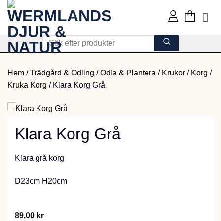
Skip
to
content
Hem
/
Trädgård & Odling
/
Odla & Plantera
/
Krukor
/
Korg
/
Kruka Korg
/
Klara Korg Grå
Klara Korg Grå
Klara grå korg
D23cm H20cm
89,00
kr