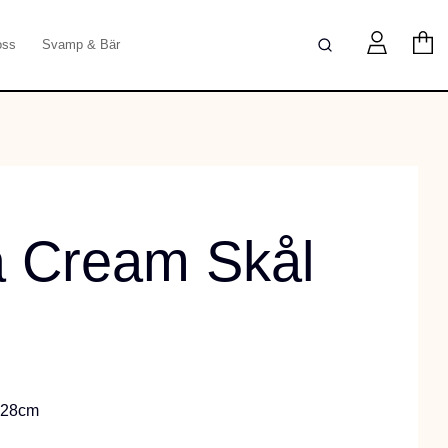
oss
Svamp & Bär
 Cream Skål
D28cm