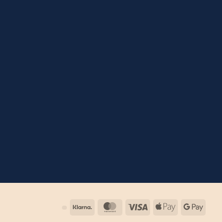
Klarna
MasterCard
Visa
Apple
Goog
Pay
Pay