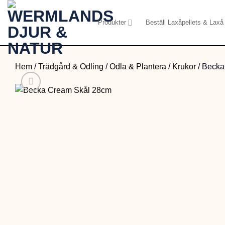
Skip
to
Produkter
Beställ Laxåpellets & Laxå 
content
Hem
/
Trädgård & Odling
/
Odla & Plantera
/
Krukor
/
Becka