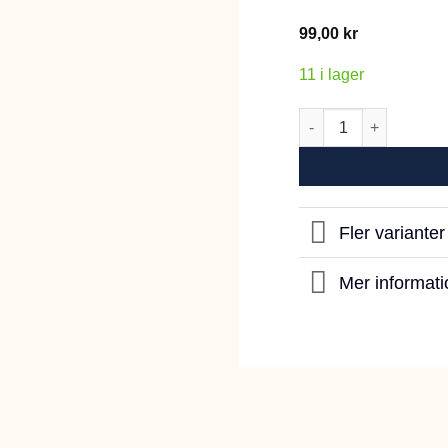
99,00
kr
11 i lager
Becka Cream Skål 28
Fler variante
Mer informati