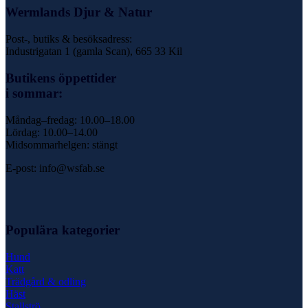
Wermlands Djur & Natur
Post-, butiks & besöksadress:
Industrigatan 1 (gamla Scan), 665 33 Kil
Butikens öppettider
i sommar:
Måndag–fredag: 10.00–18.00
Lördag: 10.00–14.00
Midsommarhelgen: stängt
E-post: info@wsfab.se
Populära kategorier
Hund
Katt
Trädgård & odling
Häst
Stallströ