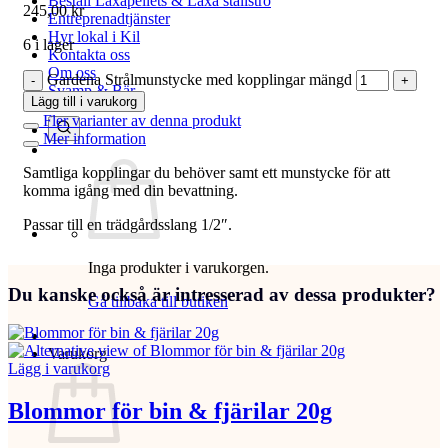
Beställ Laxåpellets & Laxå stallströ
245,00
kr
Entreprenadtjänster
Hyr lokal i Kil
6 i lager
Kontakta oss
Om oss
Gardena Strålmunstycke med kopplingar mängd
Svamp & Bär
Lägg till i varukorg
Fler varianter av denna produkt
Mer information
Samtliga kopplingar du behöver samt ett munstycke för att
komma igång med din bevattning.
Passar till en trädgårdsslang 1/2″.
Inga produkter i varukorgen.
Du kanske också är intresserad av dessa produkter?
Gå tillbaka till butiken
Varukorg
Lägg i varukorg
Blommor för bin & fjärilar 20g