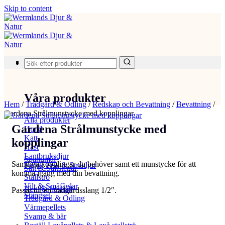
Skip to content
Produkter
Våra produkter
Hem
/
Trädgård & Odling
/
Redskap och Bevattning
/
Bevattning
/
Gardena Strålmunstycke med kopplingar
Alla produkter
Gardena Strålmunstycke med
Hund
Katt
kopplingar
Häst
Lantbruksdjur
Spannmål
Samtliga kopplingar du behöver samt ett munstycke för att
Fågel, Fisk & Smådjur
Salt & Saltstenar
komma igång med din bevattning.
Stallströ
Vilt & Småfåglar
Hem & hushåll
Passar till en trädgårdsslang 1/2″.
Stängsel
Trädgård & Odling
Värmepellets
Svamp & bär