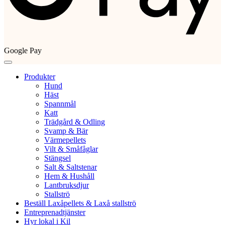
Google Pay
Produkter
Hund
Häst
Spannmål
Katt
Trädgård & Odling
Svamp & Bär
Värmepellets
Vilt & Småfåglar
Stängsel
Salt & Saltstenar
Hem & Hushåll
Lantbruksdjur
Stallströ
Beställ Laxåpellets & Laxå stallströ
Entreprenadtjänster
Hyr lokal i Kil