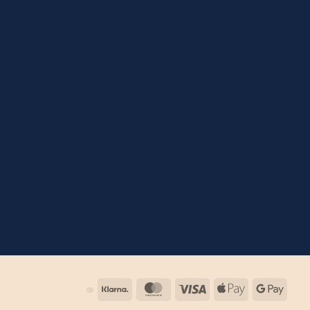
Klarna
MasterCard
Visa
Apple
Goog
Pay
Pay