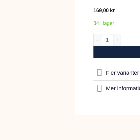
169,00
kr
34 i lager
Derby Metallkruka 2
Fler variante
Mer informati