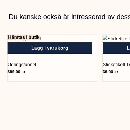
Du kanske också är intresserad av des
Hämtas i butik
Lägg i varukorg
L
Odlingstunnel
Sticketikett 
399,00
kr
39,00
kr