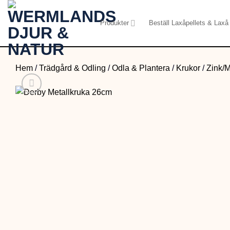
Skip
to
Produkter
Beställ Laxåpellets & Laxå 
content
Hem
/
Trädgård & Odling
/
Odla & Plantera
/
Krukor
/
Zink/M