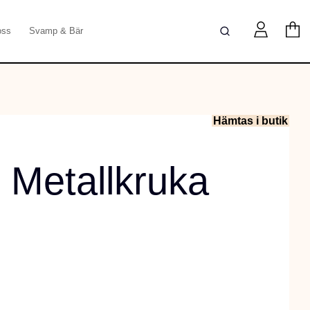
oss
Svamp & Bär
Hämtas i butik
 Metallkruka