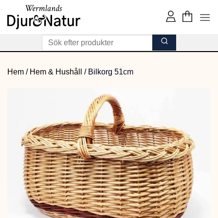
Skip
to
content
Hem
/
Hem & Hushåll
/
Bilkorg 51cm