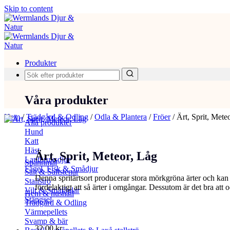
Skip to content
Produkter
Våra produkter
Hem
/
Trädgård & Odling
/
Odla & Plantera
/
Fröer
/
Ärt, Sprit, Mete
Alla produkter
Hund
Katt
Häst
Ärt, Sprit, Meteor, Låg
Lantbruksdjur
Spannmål
Fågel, Fisk & Smådjur
Salt & Saltstenar
Denna spritärtsort producerar stora mörkgröna ärter och kan 
Stallströ
fördelaktigt att så ärter i omgångar. Dessutom är det bra att od
Vilt & Småfåglar
Hem & hushåll
Stängsel
Trädgård & Odling
Värmepellets
Svamp & bär
32,00
kr