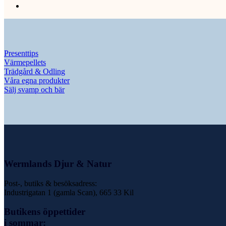
Presenttips
Värmepellets
Trädgård & Odling
Våra egna produkter
Sälj svamp och bär
Wermlands Djur & Natur
Post-, butiks & besöksadress:
Industrigatan 1 (gamla Scan), 665 33 Kil
Butikens öppettider
i sommar: