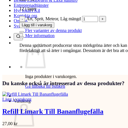
Beställ Laxåpellets & Laxå stallströ
Entreprenadtjänster
12 i lager
Hyr lokal i Kil
Kontakta oss
Ärt, Sprit, Meteor, Låg mängd
Om oss
Lägg till i varukorg
Svamp & Bär
Fler varianter av denna produkt
Mer information
Denna spritärtsort producerar stora mörkgröna ärter och kan 
fördelaktigt att så ärter i omgångar. Dessutom är det bra att od
Inga produkter i varukorgen.
Du kanske också är intresserad av dessa produkter?
Gå tillbaka till butiken
Lägg i varukorg
Varukorg
Refill Limark Till Bananflugefälla
27,00
kr