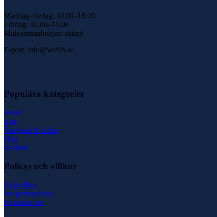
Måndag–fredag: 10.00–18.00
Lördag: 10.00–14.00
Midsommarhelgen: stängt
E-post: info@wsfab.se
Populära kategorier
Hund
Katt
Trädgård & odling
Häst
Stallströ
Policys och villkor
Köpvillkor
Integritetspolicy
Kontakta oss