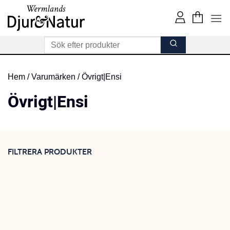
Skip
to
content
Hem
/
Varumärken
/
Övrigt|Ensi
Övrigt|Ensi
FILTRERA PRODUKTER