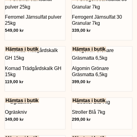
Ferromel Järnsulfat pulver
Ferrogent Järnsulfat 30
25kg
Granular 7kg
549,00
kr
339,00
kr
Hämtas i butik
Hämtas i butik
Kornad Trädgårdskalk GH
Algomin Grönare
15kg
Gräsmatta 6,5kg
119,00
kr
399,00
kr
Hämtas i butik
Hämtas i butik
Ogräskniv
Stroller Blå 7kg
349,00
kr
299,00
kr