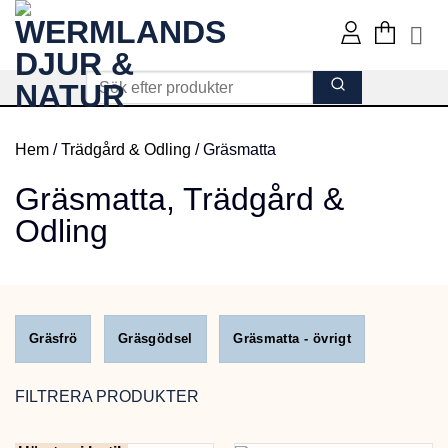
Skip
to
content
Hem
/
Trädgård & Odling
/
Gräsmatta
Gräsmatta,
Trädgård &
Odling
Gräsfrö
Gräsgödsel
Gräsmatta - övrigt
FILTRERA PRODUKTER