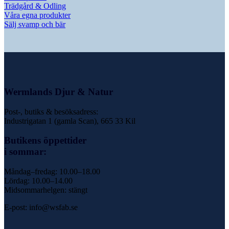
Trädgård & Odling
Våra egna produkter
Sälj svamp och bär
Wermlands Djur & Natur
Post-, butiks & besöksadress:
Industrigatan 1 (gamla Scan), 665 33 Kil
Butikens öppettider
i sommar:
Måndag–fredag: 10.00–18.00
Lördag: 10.00–14.00
Midsommarhelgen: stängt
E-post: info@wsfab.se