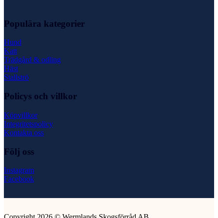
Populära kategorier
Hund
Katt
Trädgård & odling
Häst
Stallströ
Policys och villkor
Köpvillkor
Integritetspolicy
Kontakta oss
Följ oss
Instagram
Facebook
Copyright 2026 © Wermlands Skogsförråd AB