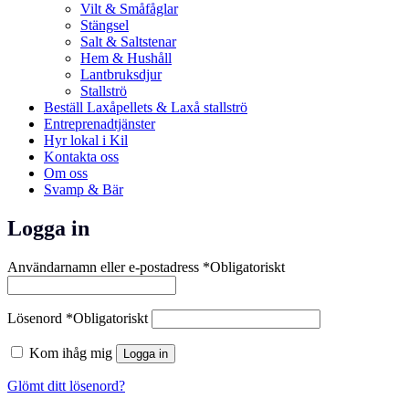
Vilt & Småfåglar
Stängsel
Salt & Saltstenar
Hem & Hushåll
Lantbruksdjur
Stallströ
Beställ Laxåpellets & Laxå stallströ
Entreprenadtjänster
Hyr lokal i Kil
Kontakta oss
Om oss
Svamp & Bär
Logga in
Användarnamn eller e-postadress
*
Obligatoriskt
Lösenord
*
Obligatoriskt
Kom ihåg mig
Logga in
Glömt ditt lösenord?