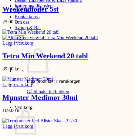
Beställ Laxåpellets & Laxå stallströ
Entreprenadtjänster
Weekendfoder 5st
Hyr lokal i Kil
Kontakta oss
25,00
kr
Om oss
Svamp & Bär
Lägg i varukorg
Tetra Min Weekend 20 tabl
89,00
kr
Inga produkter i varukorgen.
Lägg i varukorg
Gå tillbaka till butiken
Munster Medimor 30ml
Varukorg
169,00
kr
Lägg i varukorg