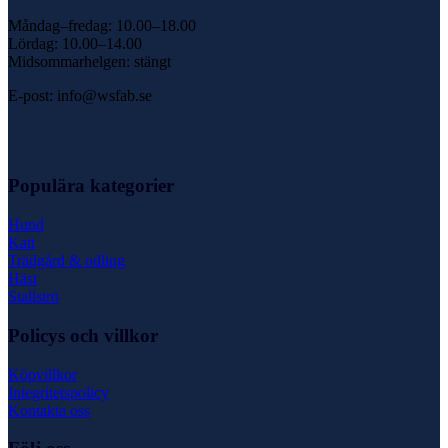
Måndag–fredag: 10.00–18.00
Lördag: 10.00–14.00
Midsommarhelgen: stängt
E-post: info@wsfab.se
Populära kategorier
Hund
Katt
Trädgård & odling
Häst
Stallströ
Policys och villkor
Köpvillkor
Integritetspolicy
Kontakta oss