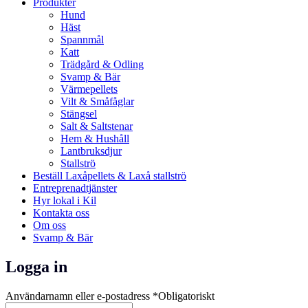
Produkter
Hund
Häst
Spannmål
Katt
Trädgård & Odling
Svamp & Bär
Värmepellets
Vilt & Småfåglar
Stängsel
Salt & Saltstenar
Hem & Hushåll
Lantbruksdjur
Stallströ
Beställ Laxåpellets & Laxå stallströ
Entreprenadtjänster
Hyr lokal i Kil
Kontakta oss
Om oss
Svamp & Bär
Logga in
Användarnamn eller e-postadress
*
Obligatoriskt