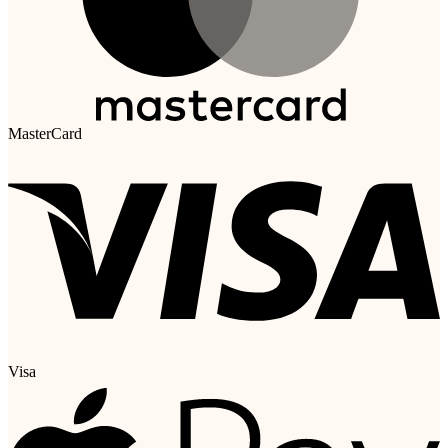
MasterCard
Visa