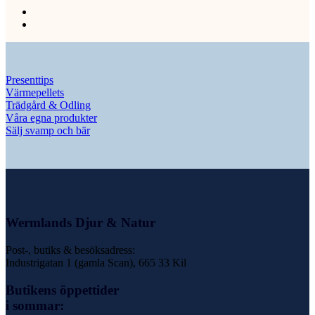
Presenttips
Värmepellets
Trädgård & Odling
Våra egna produkter
Sälj svamp och bär
Wermlands Djur & Natur
Post-, butiks & besöksadress:
Industrigatan 1 (gamla Scan), 665 33 Kil
Butikens öppettider
i sommar: