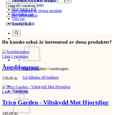
Zinkhink Vit 29cm mängd
Beställ Laxåpellets & Laxå stallströ
Entreprenadtjänster
Lägg till i varukorg
Hyr lokal i Kil
Fler varianter av denna produkt
Kontakta oss
Mer information
Om oss
Svamp & Bär
D29cm H25cm
Du kanske också är intresserad av dessa produkter?
Lägg i varukorg
Ängsblommor
Inga produkter i varukorgen.
Gå tillbaka till butiken
139,00
kr
Varukorg
Lägg i varukorg
Trico Garden - Viltskydd Mot Hjortdjur
349,00
kr