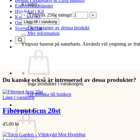
Beställ Laxåpellets & Laxå stallströ
4 i lager
Entreprenadtjänster
Hyr lokal i Kil
Ympvax 250g mängd
Kontakta oss
Lägg till i varukorg
Om oss
Fler varianter av denna produkt
Svamp & Bär
Mer information
Ympvax baserat på naturharts. Används vid ympning av fruk
Du kanske också är intresserad av dessa produkter?
Inga produkter i varukorgen.
Gå tillbaka till butiken
Lägg i varukorg
Fiberpot 6cm 20st
Varukorg
45,00
kr