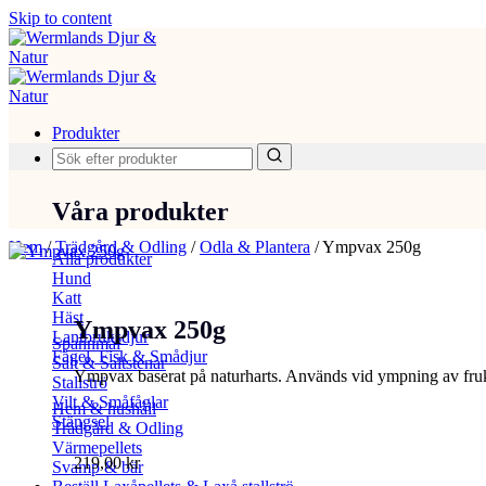
Skip to content
Produkter
Våra produkter
Hem
/
Trädgård & Odling
/
Odla & Plantera
/
Ympvax 250g
Alla produkter
Hund
Katt
Häst
Ympvax 250g
Lantbruksdjur
Spannmål
Fågel, Fisk & Smådjur
Salt & Saltstenar
Ympvax baserat på naturharts. Används vid ympning av fruk
Stallströ
Vilt & Småfåglar
Hem & hushåll
Stängsel
Trädgård & Odling
Värmepellets
219,00
kr
Svamp & bär