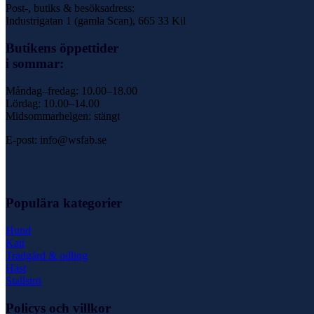
Post-, butiks & besöksadress:
Industrigatan 1 (gamla Scan), 665 33 Kil
Butikens öppettider
i sommar:
Måndag–fredag: 10.00–18.00
Lördag: 10.00–14.00
Midsommarhelgen: stängt
E-post: info@wsfab.se
Populära kategorier
Hund
Katt
Trädgård & odling
Häst
Stallströ
Policys och villkor