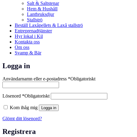
Salt & Saltstenar
Hem & Hushåll
Lantbruksdjur
Stallströ
Beställ Laxåpellets & Laxå stallströ
Entreprenadtjänster
Hyr lokal i Kil
Kontakta oss
Om oss
Svamp & Bär
Logga in
Användarnamn eller e-postadress
*
Obligatoriskt
Lösenord
*
Obligatoriskt
Kom ihåg mig
Logga in
Glömt ditt lösenord?
Registrera