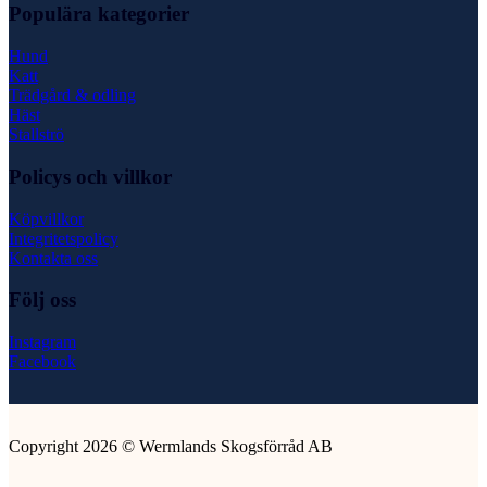
Populära kategorier
Hund
Katt
Trädgård & odling
Häst
Stallströ
Policys och villkor
Köpvillkor
Integritetspolicy
Kontakta oss
Följ oss
Instagram
Facebook
Copyright 2026 © Wermlands Skogsförråd AB