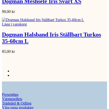
Dogman Meshsele Iris Svart XS
99,00
kr
Lägg i varukorg
Dogman Halsband Iris Ställbart Turkos
35-60cm L
85,00
kr
Presenttips
Värmepellets
Trädgård & Odling
Våra egna produkter