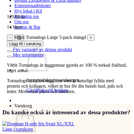
Beställ Laxåpellets & Laxå stallströ
Entreprenadtjänster
Hyr lokal i Kil
Kontakta oss
129,00
kr
Om oss
1 i lager
Svamp & Bär
Vitbit Tornadogs Large 5-pack mängd
Lägg till i varukorg
Fler varianter av denna produkt
Mer information
Vitbit Tornadogs är tuggpinnar gjorda av 100 % torkad fiskhud,
inget annat.
Inga produkter i varukorgen.
Tornadogs är läckra tuggbitar som är naturligt fyllda med
protein och kollagen, vilket är bra för din hunds hud, päls och
Gå tillbaka till butiken
leder. Motverkar plack och tandsten.
Varukorg
Du kanske också är intresserad av dessa produkter?
Lägg i varukorg