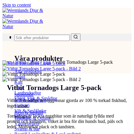
Skip to content
Produkter
Våra produkter
Hem
/
Hund
/
Tugg
/
Fisk
/
Vitbit Tornadogs Large 5-pack
Alla produkter
Hund
Katt
Vitbit Tornadogs Large 5-pack
Häst
Lantbruksdjur
Spannmål
Fågel, Fisk & Smådjur
Salt & Saltstenar
Vitbit Tornadogs är tuggpinnar gjorda av 100 % torkad fiskhud,
Stallströ
inget annat.
Vilt & Småfåglar
Hem & hushåll
Tornadogs är läckra tuggbitar som är naturligt fyllda med
Stängsel
Trädgård & Odling
protein och kollagen, vilket är bra för din hunds hud, päls och
Värmepellets
leder. Motverkar plack och tandsten.
Svamp & bär