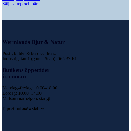
Sälj svamp och bär
Wermlands Djur & Natur
Post-, butiks & besöksadress:
Industrigatan 1 (gamla Scan), 665 33 Kil
Butikens öppettider
i sommar:
Måndag–fredag: 10.00–18.00
Lördag: 10.00–14.00
Midsommarhelgen: stängt
E-post: info@wsfab.se