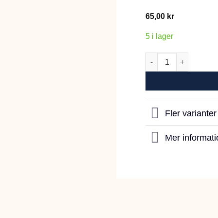
65,00
kr
5 i lager
Trixie Tandkräm med
Fler variante
Mer informati