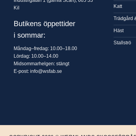
Industrigatan 1 (gamla Scan), 665 33
Katt
Kil
Trädgård 
Butikens öppettider
Häst
i sommar:
Stallströ
Måndag–fredag: 10.00–18.00
Lördag: 10.00–14.00
Midsommarhelgen: stängt
E-post: info@wsfab.se