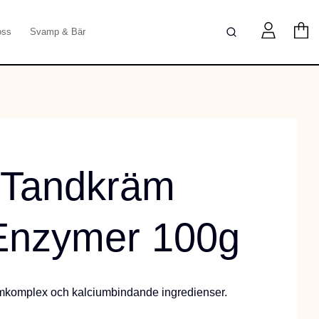
oss
Svamp & Bär
e Tandkräm
Enzymer 100g
komplex och kalciumbindande ingredienser.