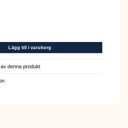
 Enzymer 100g mängd
Lägg till i varukorg
r av denna produkt
on