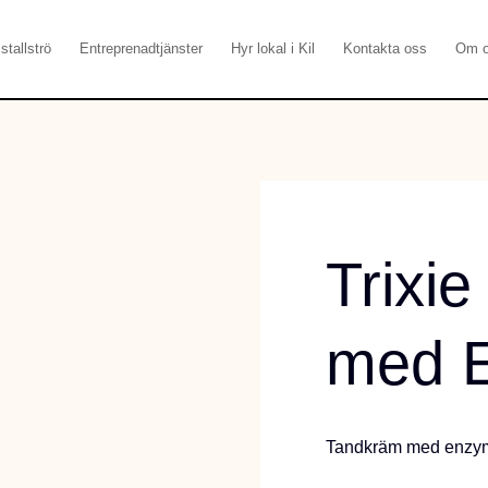
stallströ
Entreprenadtjänster
Hyr lokal i Kil
Kontakta oss
Om 
Trixi
med 
Tandkräm med enzym