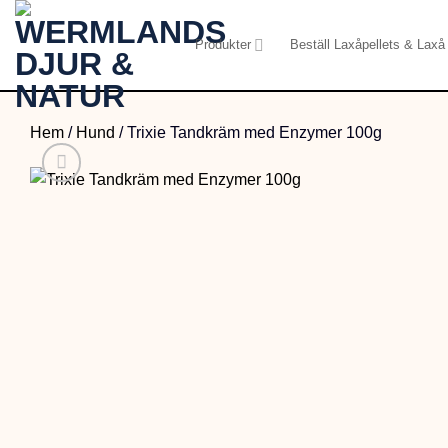
Skip
to
Produkter
Beställ Laxåpellets & Laxå 
content
Hem
/
Hund
/
Trixie Tandkräm med Enzymer 100g