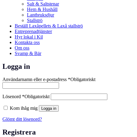
Salt & Saltstenar
Hem & Hushåll
Lantbruksdjur
Stallströ
Beställ Laxåpellets & Laxå stallströ
Entreprenadtjänster
Hyr lokal i Kil
Kontakta oss
Om oss
Svamp & Bär
Logga in
Användarnamn eller e-postadress
*
Obligatoriskt
Lösenord
*
Obligatoriskt
Kom ihåg mig
Logga in
Glömt ditt lösenord?
Registrera