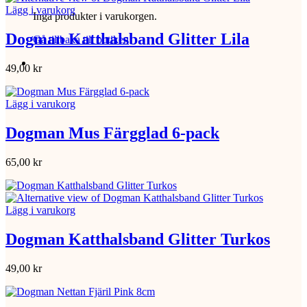
Lägg i varukorg
Inga produkter i varukorgen.
Dogman Katthalsband Glitter Lila
Gå tillbaka till butiken
49,00
kr
Lägg i varukorg
Dogman Mus Färgglad 6-pack
65,00
kr
Lägg i varukorg
Dogman Katthalsband Glitter Turkos
49,00
kr