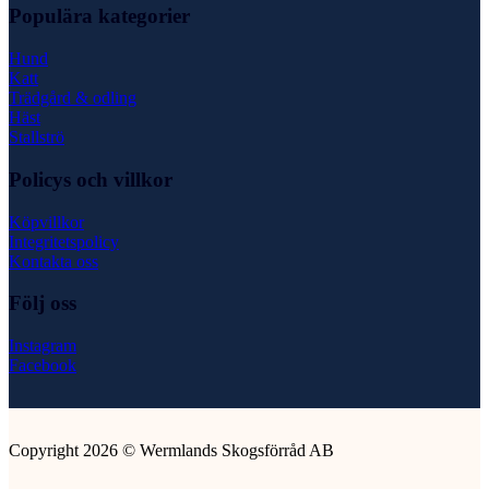
Populära kategorier
Hund
Katt
Trädgård & odling
Häst
Stallströ
Policys och villkor
Köpvillkor
Integritetspolicy
Kontakta oss
Följ oss
Instagram
Facebook
Copyright 2026 © Wermlands Skogsförråd AB