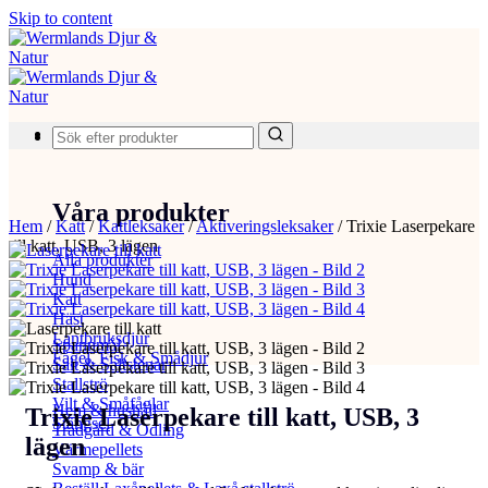
Skip to content
Produkter
Våra produkter
Hem
/
Katt
/
Kattleksaker
/
Aktiveringsleksaker
/
Trixie Laserpekare
till katt, USB, 3 lägen
Alla produkter
Hund
Katt
Häst
Lantbruksdjur
Spannmål
Fågel, Fisk & Smådjur
Salt & Saltstenar
Stallströ
Vilt & Småfåglar
Hem & hushåll
Trixie Laserpekare till katt, USB, 3
Stängsel
Trädgård & Odling
lägen
Värmepellets
Svamp & bär