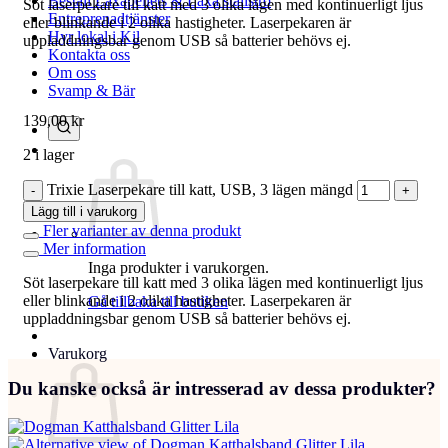
Beställ Laxåpellets & Laxå stallströ
Söt laserpekare till katt med 3 olika lägen med kontinuerligt ljus
Entreprenadtjänster
eller blinkande i 2 olika hastigheter. Laserpekaren är
Hyr lokal i Kil
uppladdningsbar genom USB så batterier behövs ej.
Kontakta oss
Om oss
Svamp & Bär
139,00
kr
2 i lager
Trixie Laserpekare till katt, USB, 3 lägen mängd
Lägg till i varukorg
Fler varianter av denna produkt
Mer information
Inga produkter i varukorgen.
Söt laserpekare till katt med 3 olika lägen med kontinuerligt ljus
eller blinkande i 2 olika hastigheter. Laserpekaren är
Gå tillbaka till butiken
uppladdningsbar genom USB så batterier behövs ej.
Varukorg
Du kanske också är intresserad av dessa produkter?