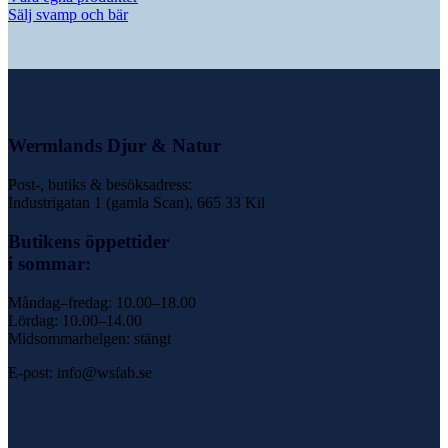
Sälj svamp och bär
Wermlands Djur & Natur
Post-, butiks & besöksadress:
Industrigatan 1 (gamla Scan), 665 33 Kil
Butikens öppettider
i sommar:
Måndag–fredag: 10.00–18.00
Lördag: 10.00–14.00
Midsommarhelgen: stängt
E-post: info@wsfab.se