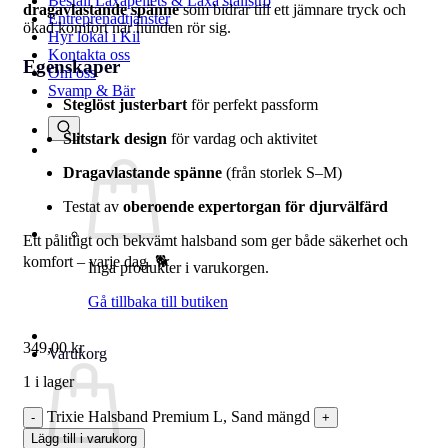
Beställ Laxåpellets & Laxå stallströ
dragavlastande spänne
som bidrar till ett jämnare tryck och
Entreprenadtjänster
ökad komfort när hunden rör sig.
Hyr lokal i Kil
Kontakta oss
Egenskaper
Om oss
Svamp & Bär
Steglöst justerbart
för perfekt passform
Slitstark design
för vardag och aktivitet
Dragavlastande spänne
(från storlek S–M)
Testat av
oberoende expertorgan för djurvälfärd
Ett pålitligt och bekvämt halsband som ger både säkerhet och
komfort – varje dag. 🐕
Inga produkter i varukorgen.
Gå tillbaka till butiken
349,00
kr
Varukorg
1 i lager
Trixie Halsband Premium L, Sand mängd
Lägg till i varukorg