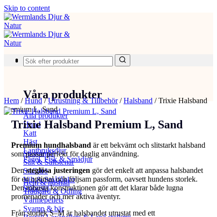
Skip to content
Produkter
Våra produkter
Hem
/
Hund
/
Utrustning & Tillbehör
/
Halsband
/
Trixie Halsband
Premium L, Sand
Alla produkter
Trixie Halsband Premium L, Sand
Hund
Katt
Häst
Premium hundhalsband
är ett bekvämt och slitstarkt halsband
Lantbruksdjur
Spannmål
som passar perfekt för daglig användning.
Fågel, Fisk & Smådjur
Salt & Saltstenar
Den
steglösa justeringen
gör det enkelt att anpassa halsbandet
Stallströ
för en optimal och följsam passform, oavsett hundens storlek.
Vilt & Småfåglar
Hem & hushåll
Den robusta konstruktionen gör att det klarar både lugna
Stängsel
Trädgård & Odling
promenader och mer aktiva äventyr.
Värmepellets
Svamp & bär
Från storlek S–M är halsbandet utrustat med ett