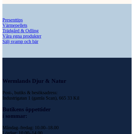
Presenttips
Värmepellets
Trädgård & Odling
Våra egna produkter
Sälj svamp och bär
Wermlands Djur & Natur
Post-, butiks & besöksadress:
Industrigatan 1 (gamla Scan), 665 33 Kil
Butikens öppettider
i sommar:
Måndag–fredag: 10.00–18.00
Lördag: 10.00–14.00