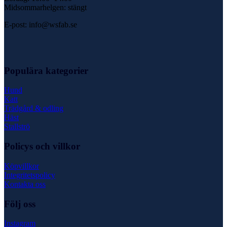
Midsommarhelgen: stängt
E-post: info@wsfab.se
Populära kategorier
Hund
Katt
Trädgård & odling
Häst
Stallströ
Policys och villkor
Köpvillkor
Integritetspolicy
Kontakta oss
Följ oss
Instagram