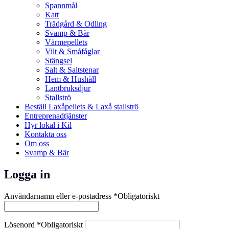
Spannmål
Katt
Trädgård & Odling
Svamp & Bär
Värmepellets
Vilt & Småfåglar
Stängsel
Salt & Saltstenar
Hem & Hushåll
Lantbruksdjur
Stallströ
Beställ Laxåpellets & Laxå stallströ
Entreprenadtjänster
Hyr lokal i Kil
Kontakta oss
Om oss
Svamp & Bär
Logga in
Användarnamn eller e-postadress
*
Obligatoriskt
Lösenord
*
Obligatoriskt