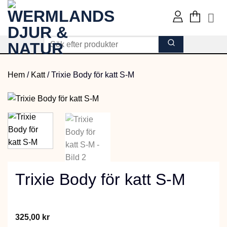
Skip
to
content
Hem
/
Katt
/
Trixie Body för katt S-M
Trixie Body för katt S-M
325,00
kr