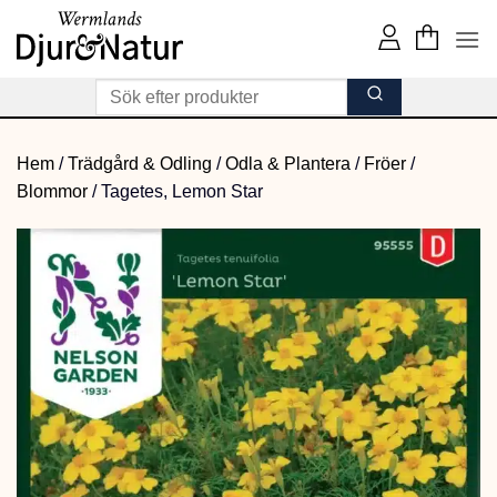
Skip
to
content
Hem
/
Trädgård & Odling
/
Odla & Plantera
/
Fröer
/
Blommor
/
Tagetes, Lemon Star