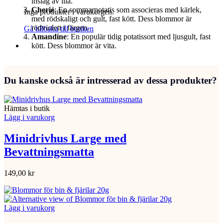
inslag av lila.
Cherié
: En sommarpotatis som associeras med kärlek,
Inga produkter i varukorgen.
med rödskaligt och gult, fast kött. Dess blommor är
rödviolett i färgen.
Gå tillbaka till butiken
Amandine
: En populär tidig potatissort med ljusgult, fast
kött. Dess blommor är vita.
Du kanske också är intresserad av dessa produkter?
Hämtas i butik
Lägg i varukorg
Minidrivhus Large med
Bevattningsmatta
149,00
kr
Lägg i varukorg