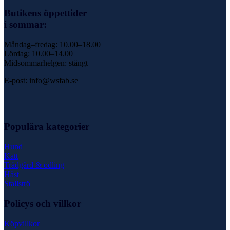
Butikens öppettider
i sommar:
Måndag–fredag: 10.00–18.00
Lördag: 10.00–14.00
Midsommarhelgen: stängt
E-post: info@wsfab.se
Populära kategorier
Hund
Katt
Trädgård & odling
Häst
Stallströ
Policys och villkor
Köpvillkor