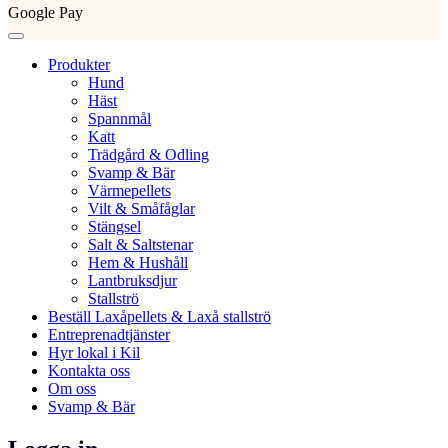
Google Pay
Produkter
Hund
Häst
Spannmål
Katt
Trädgård & Odling
Svamp & Bär
Värmepellets
Vilt & Småfåglar
Stängsel
Salt & Saltstenar
Hem & Hushåll
Lantbruksdjur
Stallströ
Beställ Laxåpellets & Laxå stallströ
Entreprenadtjänster
Hyr lokal i Kil
Kontakta oss
Om oss
Svamp & Bär