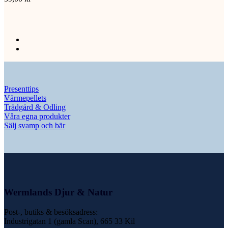
Presenttips
Värmepellets
Trädgård & Odling
Våra egna produkter
Sälj svamp och bär
Wermlands Djur & Natur
Post-, butiks & besöksadress:
Industrigatan 1 (gamla Scan), 665 33 Kil