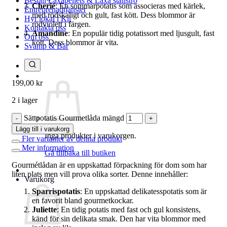
Beställ Laxåpellets & Laxå stallströ
Cherié
: En sommarpotatis som associeras med kärlek,
Entreprenadtjänster
med rödskaligt och gult, fast kött. Dess blommor är
Hyr lokal i Kil
rödviolett i färgen.
Kontakta oss
Amandine
: En populär tidig potatissort med ljusgult, fast
Om oss
kött. Dess blommor är vita.
Svamp & Bär
199,00
kr
2 i lager
Sättpotatis Gourmetlåda mängd
Lägg till i varukorg
Inga produkter i varukorgen.
Fler varianter av denna produkt
Mer information
Gå tillbaka till butiken
Gourmétlådan är en uppskattad förpackning för dom som har
liten plats men vill prova olika sorter. Denne innehåller:
Varukorg
Sparrispotatis
: En uppskattad delikatesspotatis som är
en favorit bland gourmetkockar.
Juliette
: En tidig potatis med fast och gul konsistens,
känd för sin delikata smak. Den har vita blommor med