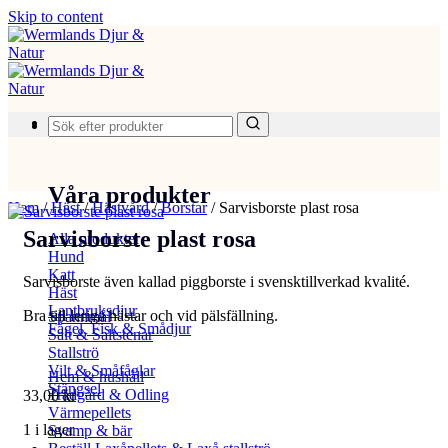
Skip to content
Produkter
Våra produkter
Hem
/
Häst
/
Hästvård
/
Borstar
/
Sarvisborste plast rosa
Sarvisborste plast rosa
Alla produkter
Hund
Katt
Sarvisborste även kallad piggborste i svensktillverkad kvalité.
Häst
Lantbruksdjur
Bra till leriga hästar och vid pälsfällning.
Spannmål
Fågel, Fisk & Smådjur
Salt & Saltstenar
Stallströ
Vilt & Småfåglar
Hem & hushåll
Stängsel
Trädgård & Odling
33,00
kr
Värmepellets
1 i lager
Svamp & bär