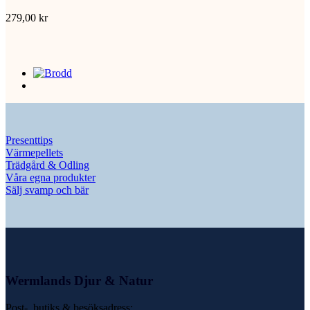
279,00
kr
Presenttips
Värmepellets
Trädgård & Odling
Våra egna produkter
Sälj svamp och bär
Wermlands Djur & Natur
Post-, butiks & besöksadress: