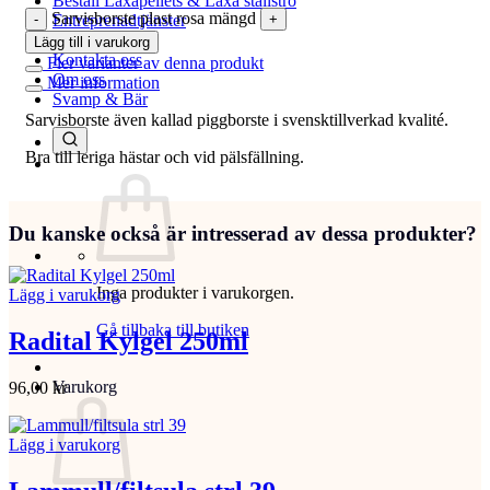
Beställ Laxåpellets & Laxå stallströ
Sarvisborste plast rosa mängd
Entreprenadtjänster
Hyr lokal i Kil
Lägg till i varukorg
Kontakta oss
Fler varianter av denna produkt
Om oss
Mer information
Svamp & Bär
Sarvisborste även kallad piggborste i svensktillverkad kvalité.
Bra till leriga hästar och vid pälsfällning.
Du kanske också är intresserad av dessa produkter?
Inga produkter i varukorgen.
Lägg i varukorg
Gå tillbaka till butiken
Radital Kylgel 250ml
Varukorg
96,00
kr
Lägg i varukorg