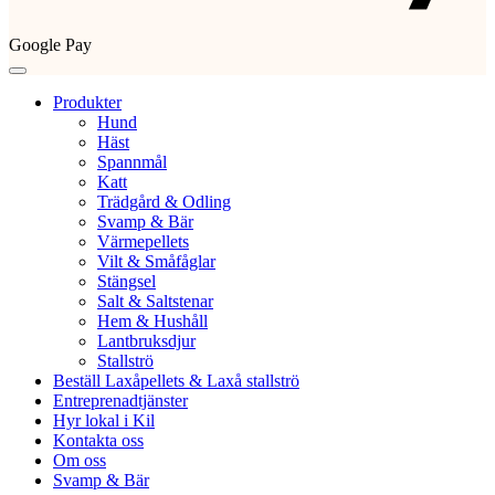
Google Pay
Produkter
Hund
Häst
Spannmål
Katt
Trädgård & Odling
Svamp & Bär
Värmepellets
Vilt & Småfåglar
Stängsel
Salt & Saltstenar
Hem & Hushåll
Lantbruksdjur
Stallströ
Beställ Laxåpellets & Laxå stallströ
Entreprenadtjänster
Hyr lokal i Kil
Kontakta oss
Om oss
Svamp & Bär