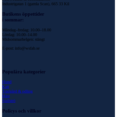
Industrigatan 1 (gamla Scan), 665 33 Kil
Butikens öppettider
i sommar:
Måndag–fredag: 10.00–18.00
Lördag: 10.00–14.00
Midsommarhelgen: stängt
E-post: info@wsfab.se
Populära kategorier
Hund
Katt
Trädgård & odling
Häst
Stallströ
Policys och villkor