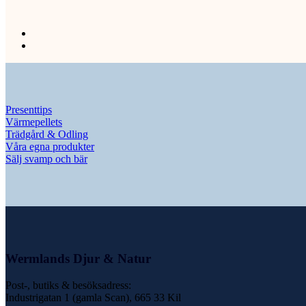
Presenttips
Värmepellets
Trädgård & Odling
Våra egna produkter
Sälj svamp och bär
Wermlands Djur & Natur
Post-, butiks & besöksadress:
Industrigatan 1 (gamla Scan), 665 33 Kil