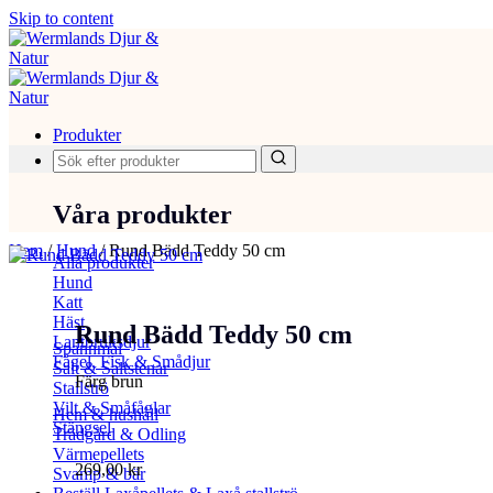
Skip to content
Produkter
Våra produkter
Hem
/
Hund
/
Rund Bädd Teddy 50 cm
Alla produkter
Hund
Katt
Häst
Rund Bädd Teddy 50 cm
Lantbruksdjur
Spannmål
Fågel, Fisk & Smådjur
Salt & Saltstenar
Färg brun
Stallströ
Vilt & Småfåglar
Hem & hushåll
Stängsel
Trädgård & Odling
Värmepellets
269,00
kr
Svamp & bär