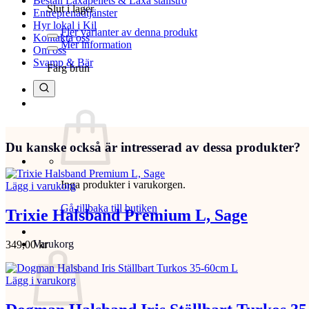
Beställ Laxåpellets & Laxå stallströ
Slut i lager
Entreprenadtjänster
Hyr lokal i Kil
Fler varianter av denna produkt
Kontakta oss
Mer information
Om oss
Svamp & Bär
Färg brun
Du kanske också är intresserad av dessa produkter?
Inga produkter i varukorgen.
Lägg i varukorg
Gå tillbaka till butiken
Trixie Halsband Premium L, Sage
Varukorg
349,00
kr
Lägg i varukorg