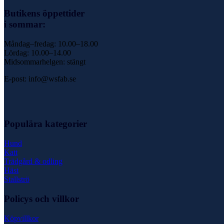
Butikens öppettider
i sommar:
Måndag–fredag: 10.00–18.00
Lördag: 10.00–14.00
Midsommarhelgen: stängt
E-post: info@wsfab.se
Populära kategorier
Hund
Katt
Trädgård & odling
Häst
Stallströ
Policys och villkor
Köpvillkor