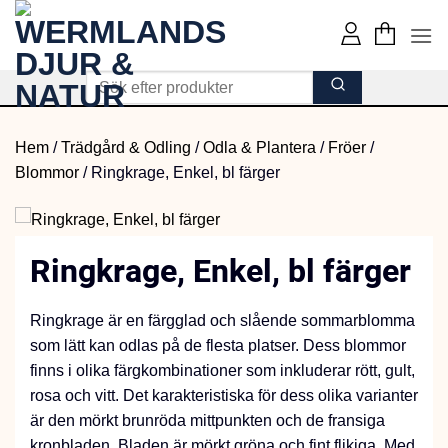
Skip
to
content
Hem
/
Trädgård & Odling
/
Odla & Plantera
/
Fröer
/
Blommor
/
Ringkrage, Enkel, bl färger
Ringkrage, Enkel, bl färger
Ringkrage är en färgglad och slående sommarblomma
som lätt kan odlas på de flesta platser. Dess blommor
finns i olika färgkombinationer som inkluderar rött, gult,
rosa och vitt. Det karakteristiska för dess olika varianter
är den mörkt brunröda mittpunkten och de fransiga
kronbladen. Bladen är mörkt gröna och fint flikiga. Med