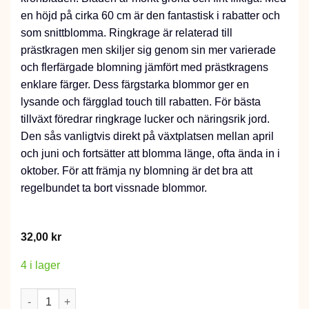
en höjd på cirka 60 cm är den fantastisk i rabatter och
som snittblomma. Ringkrage är relaterad till
prästkragen men skiljer sig genom sin mer varierade
och flerfärgade blomning jämfört med prästkragens
enklare färger. Dess färgstarka blommor ger en
lysande och färgglad touch till rabatten. För bästa
tillväxt föredrar ringkrage lucker och näringsrik jord.
Den sås vanligtvis direkt på växtplatsen mellan april
och juni och fortsätter att blomma länge, ofta ända in i
oktober. För att främja ny blomning är det bra att
regelbundet ta bort vissnade blommor.
32,00
kr
4 i lager
Ringkrage, Enkel, bl färger mängd