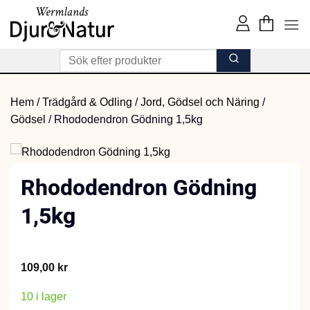
Skip
to
content
Hem
/
Trädgård & Odling
/
Jord, Gödsel och Näring
/
Gödsel
/
Rhododendron Gödning 1,5kg
Rhododendron Gödning
1,5kg
109,00
kr
10 i lager