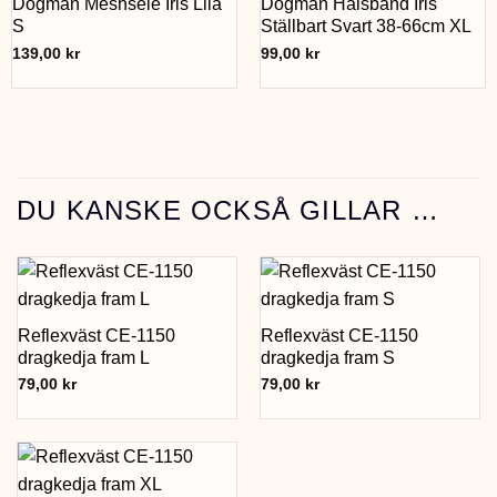
Dogman Meshsele Iris Lila
Dogman Halsband Iris
S
Ställbart Svart 38-66cm XL
139,00
kr
99,00
kr
DU KANSKE OCKSÅ GILLAR …
Reflexväst CE-1150
Reflexväst CE-1150
dragkedja fram L
dragkedja fram S
79,00
kr
79,00
kr