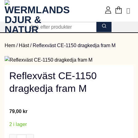
Skip
to
content
Hem
/
Häst
/
Reflexväst CE-1150 dragkedja fram M
Reflexväst CE-1150
dragkedja fram M
79,00
kr
2 i lager
Reflexväst CE-1150 dragkedja fram M mängd