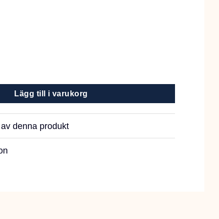
vart mängd
Lägg till i varukorg
r av denna produkt
on