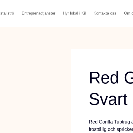
stallströ
Entreprenadtjänster
Hyr lokal i Kil
Kontakta oss
Om 
Red G
Svart
Red Gorilla Tubtrug är
frosttålig och spricke