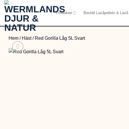
Skip
to
Produkter
Beställ Laxåpellets & Laxå 
content
Hem
/
Häst
/
Red Gorilla Låg 5L Svart