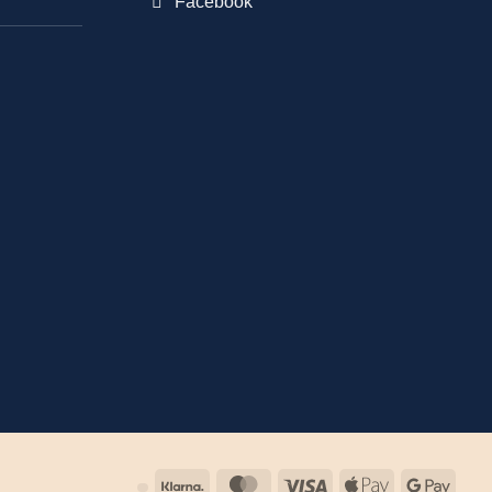
Facebook
Klarna
MasterCard
Visa
Apple
Goog