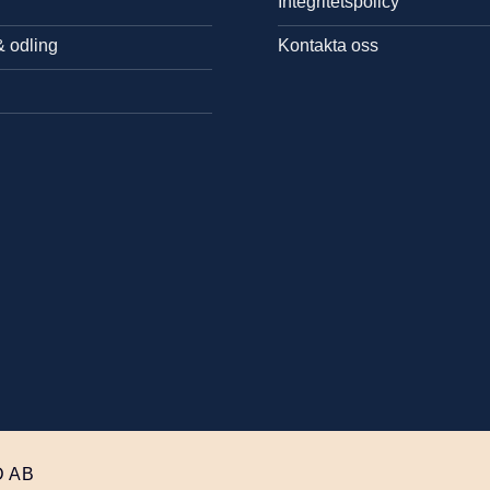
Integritetspolicy
& odling
Kontakta oss
 AB