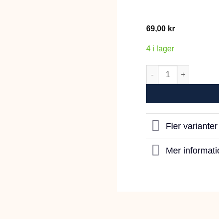
69,00
kr
4 i lager
Red Gorilla Låg 5L S
Fler variante
Mer informati