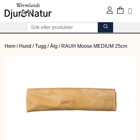
Skip
to
content
Hem
/
Hund
/
Tugg
/
Älg
/
RAUH Moose MEDIUM 25cm