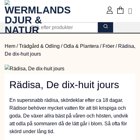
Skip
to
content
Hem
/
Trädgård & Odling
/
Odla & Plantera
/
Fröer
/
Rädisa,
De dix-huit jours
Rädisa, De dix-huit jours
En supersnabb rädisa, skördeklar efter ca 18 dagar.
Rädisor behöver mycket vatten för att bli krispiga och
goda. De växer allra bäst på våren och hösten, undvik
att odla på sommaren då de lätt går i blom. Så ofta för
skörd under lång tid.