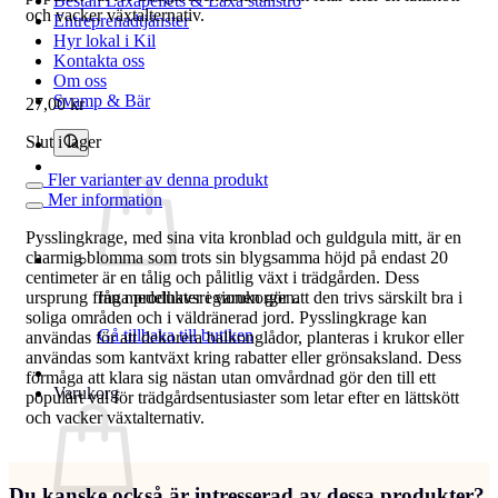
Beställ Laxåpellets & Laxå stallströ
och vacker växtalternativ.
Entreprenadtjänster
Hyr lokal i Kil
Kontakta oss
Om oss
Svamp & Bär
27,00
kr
Slut i lager
Fler varianter av denna produkt
Mer information
Pysslingkrage, med sina vita kronblad och guldgula mitt, är en
charmig blomma som trots sin blygsamma höjd på endast 20
centimeter är en tålig och pålitlig växt i trädgården. Dess
ursprung från medelhavsregionen gör att den trivs särskilt bra i
Inga produkter i varukorgen.
soliga områden och i väldränerad jord. Pysslingkrage kan
Gå tillbaka till butiken
användas för att dekorera balkonglådor, planteras i krukor eller
användas som kantväxt kring rabatter eller grönsaksland. Dess
förmåga att klara sig nästan utan omvårdnad gör den till ett
Varukorg
populärt val för trädgårdsentusiaster som letar efter en lättskött
och vacker växtalternativ.
Du kanske också är intresserad av dessa produkter?