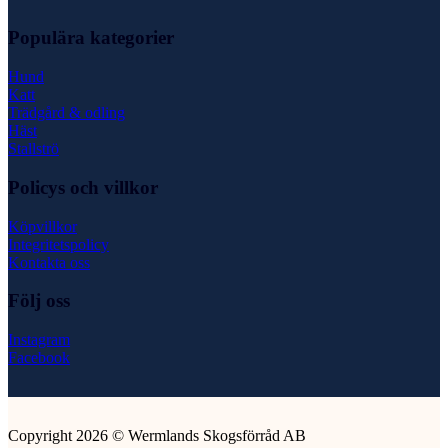
Populära kategorier
Hund
Katt
Trädgård & odling
Häst
Stallströ
Policys och villkor
Köpvillkor
Integritetspolicy
Kontakta oss
Följ oss
Instagram
Facebook
Copyright 2026 © Wermlands Skogsförråd AB