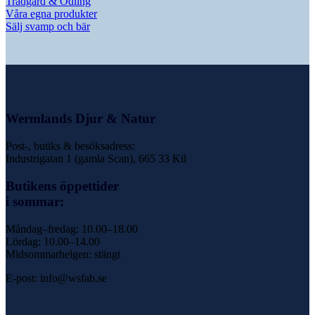
Trädgård & Odling
Våra egna produkter
Sälj svamp och bär
Wermlands Djur & Natur
Post-, butiks & besöksadress:
Industrigatan 1 (gamla Scan), 665 33 Kil
Butikens öppettider
i sommar:
Måndag–fredag: 10.00–18.00
Lördag: 10.00–14.00
Midsommarhelgen: stängt
E-post: info@wsfab.se