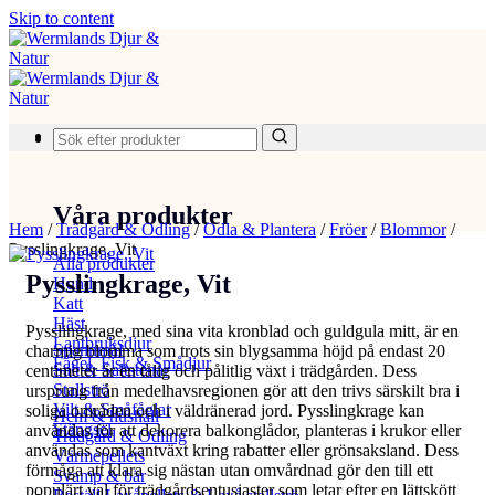
Skip to content
Produkter
Våra produkter
Hem
/
Trädgård & Odling
/
Odla & Plantera
/
Fröer
/
Blommor
/
Pysslingkrage, Vit
Alla produkter
Pysslingkrage, Vit
Hund
Katt
Häst
Pysslingkrage, med sina vita kronblad och guldgula mitt, är en
Lantbruksdjur
Spannmål
charmig blomma som trots sin blygsamma höjd på endast 20
Fågel, Fisk & Smådjur
Salt & Saltstenar
centimeter är en tålig och pålitlig växt i trädgården. Dess
Stallströ
ursprung från medelhavsregionen gör att den trivs särskilt bra i
Vilt & Småfåglar
soliga områden och i väldränerad jord. Pysslingkrage kan
Hem & hushåll
Stängsel
användas för att dekorera balkonglådor, planteras i krukor eller
Trädgård & Odling
användas som kantväxt kring rabatter eller grönsaksland. Dess
Värmepellets
förmåga att klara sig nästan utan omvårdnad gör den till ett
Svamp & bär
populärt val för trädgårdsentusiaster som letar efter en lättskött