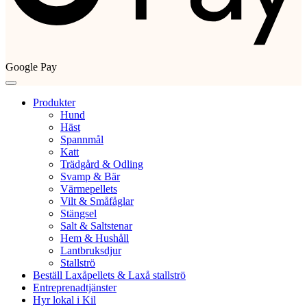
Google Pay
Produkter
Hund
Häst
Spannmål
Katt
Trädgård & Odling
Svamp & Bär
Värmepellets
Vilt & Småfåglar
Stängsel
Salt & Saltstenar
Hem & Hushåll
Lantbruksdjur
Stallströ
Beställ Laxåpellets & Laxå stallströ
Entreprenadtjänster
Hyr lokal i Kil