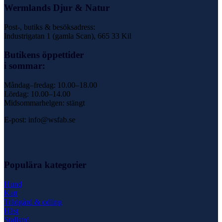
Wermlands Djur & Natur
Post-, butiks & besöksadress:
Industrigatan 1 (gamla Scan), 665 33 Kil
Butikens öppettider
i sommar:
Måndag–fredag: 10.00–18.00
Lördag: 10.00–14.00
Midsommarhelgen: stängt
E-post: info@wsfab.se
Populära kategorier
Hund
Katt
Trädgård & odling
Häst
Stallströ