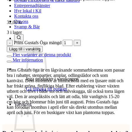
Beställ Laxåpellets & Laxå stallströ
Entreprenadtjänster
Hyr lokal i Kil
Kontakta oss
Om oss
32,00
kr
Svamp & Bär
3 i lager
Prins Gustafs Öga mängd
Lägg till i varukorg
Fler varianter av denna produkt
Mer information
Prins Gustafs öga är en lågväxande sommarblomma som passar
bra i rabatter, stenpartier, amplar, odlingslådor och som
Inga produkter i varukorgen.
kantväxt. Dess blommor är himmelsblå med en ljusare mitt och
har friskt gröna, finflikiga blad. Efter etablering växer växten
Gå tillbaka till butiken
utbrett och trivs i både sol och halvskugga, tål också torra lägen
väl. Den är anspråkslös och lätt att odla, blir vanligtvis 15-20
cm hög och blommar från juni till augusti. Prins Gustafs öga
Varukorg
kan förodlas inomhus i april eller sås direkt utomhus mellan
april och juni. För en buskigare växt kan plantorna toppas.