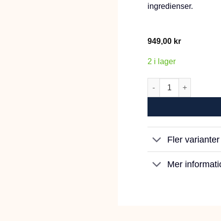
ingredienser.
949,00
kr
2 i lager
POW! Dog Adult Whit
Fler variante
Mer informati