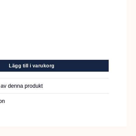
e Fish 12kg mängd
Lägg till i varukorg
r av denna produkt
on