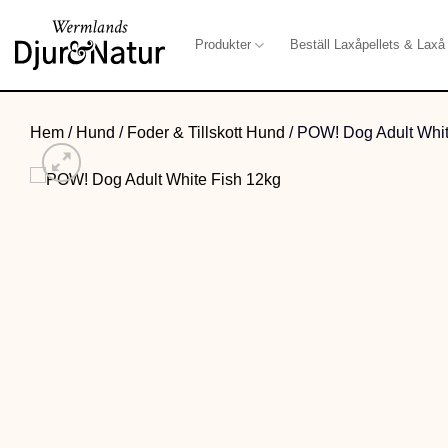
Skip
to
Produkter
Beställ Laxåpellets & Laxå 
content
Hem
/
Hund
/
Foder & Tillskott Hund
/
POW! Dog Adult Whit