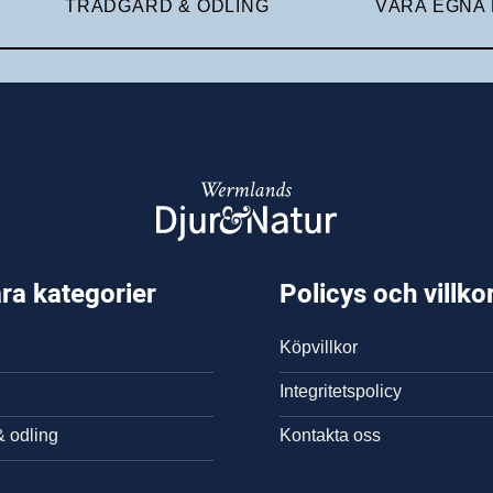
TRÄDGÅRD & ODLING
VÅRA EGNA
ra kategorier
Policys och villko
Köpvillkor
Integritetspolicy
& odling
Kontakta oss