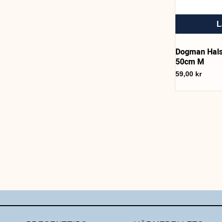
L
Dogman Halsb
50cm M
59,00
kr