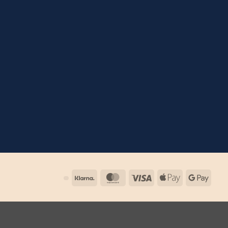
Klarna
MasterCard
Visa
Apple
Goog
Pay
Pay