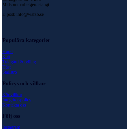
Midsommarhelgen: stängt
E-post: info@wsfab.se
Populära kategorier
Hund
Katt
Trädgård & odling
Häst
Stallströ
Policys och villkor
Köpvillkor
Integritetspolicy
Kontakta oss
Följ oss
Instagram