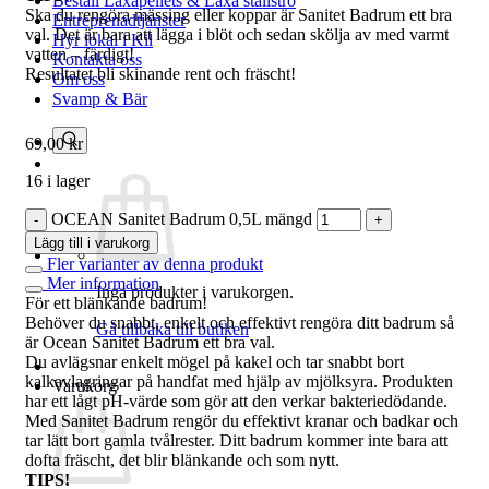
Beställ Laxåpellets & Laxå stallströ
Ska du rengöra mässing eller koppar är Sanitet Badrum ett bra
Entreprenadtjänster
val. Det är bara att lägga i blöt och sedan skölja av med varmt
Hyr lokal i Kil
vatten – färdigt!
Kontakta oss
Resultatet bli skinande rent och fräscht!
Om oss
Svamp & Bär
69,00
kr
16 i lager
OCEAN Sanitet Badrum 0,5L mängd
Lägg till i varukorg
Fler varianter av denna produkt
Mer information
Inga produkter i varukorgen.
För ett blänkande badrum!
Behöver du snabbt, enkelt och effektivt rengöra ditt badrum så
Gå tillbaka till butiken
är Ocean Sanitet Badrum ett bra val.
Du avlägsnar enkelt mögel på kakel och tar snabbt bort
kalkavlagringar på handfat med hjälp av mjölksyra. Produkten
Varukorg
har ett lågt pH-värde som gör att den verkar bakteriedödande.
Med Sanitet Badrum rengör du effektivt kranar och badkar och
tar lätt bort gamla tvålrester. Ditt badrum kommer inte bara att
dofta fräscht, det blir blänkande och som nytt.
TIPS!