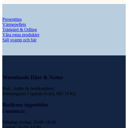
Presenttips
Värmepellets
Trädgård & Odling
Våra egna produkter
Sälj svamp och bär
Wermlands Djur & Natur
Post-, butiks & besöksadress:
Industrigatan 1 (gamla Scan), 665 33 Kil
Butikens öppettider
i sommar:
Måndag–fredag: 10.00–18.00
Lördag: 10.00–14.00