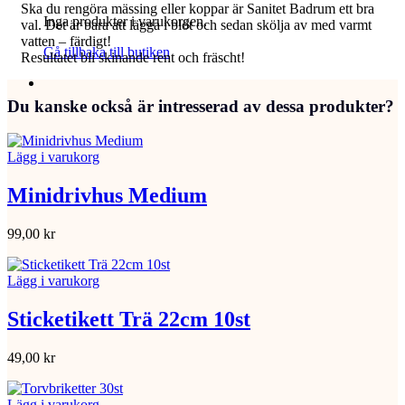
Ska du rengöra mässing eller koppar är Sanitet Badrum ett bra
Inga produkter i varukorgen.
val. Det är bara att lägga i blöt och sedan skölja av med varmt
vatten – färdigt!
Gå tillbaka till butiken
Resultatet bli skinande rent och fräscht!
Du kanske också är intresserad av dessa produkter?
Lägg i varukorg
Minidrivhus Medium
99,00
kr
Lägg i varukorg
Sticketikett Trä 22cm 10st
49,00
kr
Lägg i varukorg