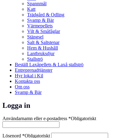
Spannmål
Katt
Trädgård & Odling
Svamp & Bär
Värmepellets
Vilt & Småfåglar
Stängsel
Salt & Saltstenar
Hem & Hushåll
Lantbruksdjur
Stallströ
Beställ Laxåpellets & Laxå stallströ
Entreprenadtjänster
Hyr lokal i Kil
Kontakta oss
Om oss
Svamp & Bär
Logga in
Användarnamn eller e-postadress
*
Obligatoriskt
Lösenord
*
Obligatoriskt