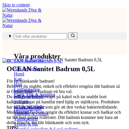
Skip to content
Produkter
Våra produkter
Hem
/
Hem & Hushåll
/
OCEAN Sanitet Badrum 0,5L
OCEAN Sanitet Badrum 0,5L
Alla produkter
Hund
Katt
För ett blänkande badrum!
Häst
Behöver du snabbt, enkelt och effektivt rengöra ditt badrum så
Lantbruksdjur
Spannmål
är Ocean Sanitet Badrum ett bra val.
Fågel, Fisk & Smådjur
Salt & Saltstenar
Du avlägsnar enkelt mögel på kakel och tar snabbt bort
Stallströ
kalkavlagringar på handfat med hjälp av mjölksyra. Produkten
Vilt & Småfåglar
har ett lågt pH-värde som gör att den verkar bakteriedödande.
Hem & hushåll
Stängsel
Med Sanitet Badrum rengör du effektivt kranar och badkar och
Trädgård & Odling
tar lätt bort gamla tvålrester. Ditt badrum kommer inte bara att
Värmepellets
dofta fräscht, det blir blänkande och som nytt.
Svamp & bär
TIPS!