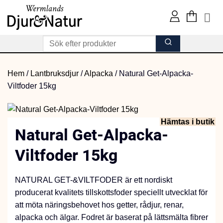
Skip
to
content
Hem
/
Lantbruksdjur
/
Alpacka
/
Natural Get-Alpacka-
Viltfoder 15kg
Hämtas i butik
Natural Get-Alpacka-
Viltfoder 15kg
NATURAL GET-&VILTFODER är ett nordiskt
producerat kvalitets tillskottsfoder speciellt utvecklat för
att möta näringsbehovet hos getter, rådjur, renar,
alpacka och älgar. Fodret är baserat på lättsmälta fibrer