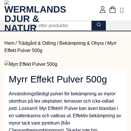
Skip
to
content
Hem
/
Trädgård & Odling
/
Bekämpning & Ohyra
/
Myrr
Effekt Pulver 500g
Myrr Effekt Pulver 500g
Användningsfärdigt pulver för bekämpning av myror
utomhus på tex uteplatser, terrasser och icke-odlad
jord. Loxiran® Myr Effekt® Pulver kan även blandas i
en vattenkanna och vattnas ut. Effektiv bekämpning av
myror tack vare pyretrum (från
Chrysanthemumblomman). Skadar inte bin.