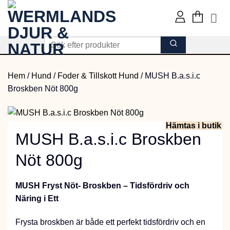
Skip
to
content
Hem
/
Hund
/
Foder & Tillskott Hund
/
MUSH B.a.s.i.c
Broskben Nöt 800g
Hämtas i butik
MUSH B.a.s.i.c Broskben
Nöt 800g
MUSH Fryst Nöt- Broskben – Tidsfördriv och
Näring i Ett
Frysta broskben är både ett perfekt tidsfördriv och en