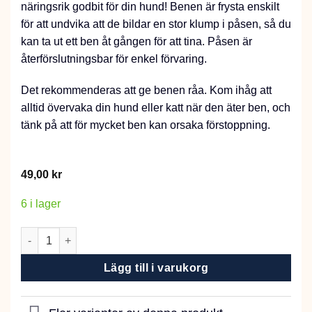
näringsrik godbit för din hund! Benen är frysta enskilt
för att undvika att de bildar en stor klump i påsen, så du
kan ta ut ett ben åt gången för att tina. Påsen är
återförslutningsbar för enkel förvaring.
Det rekommenderas att ge benen råa. Kom ihåg att
alltid övervaka din hund eller katt när den äter ben, och
tänk på att för mycket ben kan orsaka förstoppning.
49,00
kr
6 i lager
MUSH B.a.s.i.c Broskben Nöt 800g mängd
Lägg till i varukorg