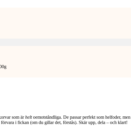
400g
korvar som är
helt
oemotståndliga. De passar perfekt som helfoder, men 
förvara i fickan (om du gillar det, förstås). Skär upp, dela – och klart!