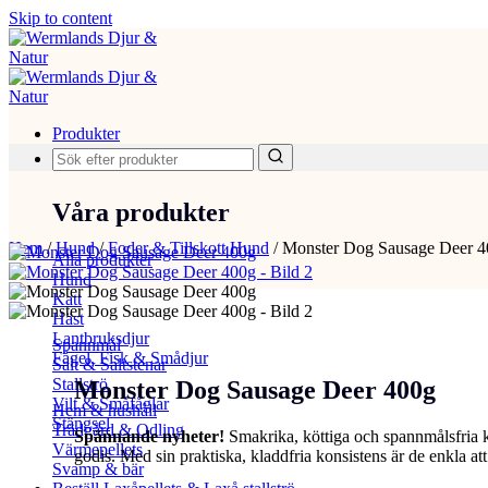
Skip to content
Produkter
Våra produkter
Hem
/
Hund
/
Foder & Tillskott Hund
/
Monster Dog Sausage Deer 
Alla produkter
Hund
Katt
Häst
Lantbruksdjur
Spannmål
Fågel, Fisk & Smådjur
Salt & Saltstenar
Stallströ
Monster Dog Sausage Deer 400g
Vilt & Småfåglar
Hem & hushåll
Stängsel
Trädgård & Odling
Spännande nyheter!
Smakrika, köttiga och spannmålsfria 
Värmepellets
godis. Med sin praktiska, kladdfria konsistens är de enkla att 
Svamp & bär