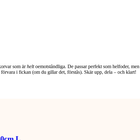
korvar som är
helt
oemotståndliga. De passar perfekt som helfoder, men 
förvara i fickan (om du gillar det, förstås). Skär upp, dela – och klart!
60cm L