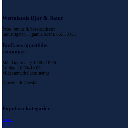
Wermlands Djur & Natur
Post-, butiks & besöksadress:
Industrigatan 1 (gamla Scan), 665 33 Kil
Butikens öppettider
i sommar:
Måndag–fredag: 10.00–18.00
Lördag: 10.00–14.00
Midsommarhelgen: stängt
E-post: info@wsfab.se
Populära kategorier
Hund
Katt