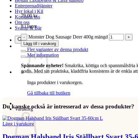
Beställ Laxåpellets & Laxå stallströ
Entreprenadtjänster
Hyr lokal i Kil
79,00
kr
Kontakta oss
Om oss
8 i lager
Svamp & Bär
Monster Dog Sausage Deer 400g mängd
Lägg till i varukorg
Fler varianter av denna produkt
Mer information
Spännande nyheter!
Smakrika, köttiga och spannmålsfria 
godis. Med sin praktiska, kladdfria konsistens är de enkla att 
Inga produkter i varukorgen.
Gå tillbaka till butiken
Du kanske också är intresserad av dessa produkter?
Varukorg
Lägg i varukorg
Dogman Halsband Iris Ställbart Svart 35-