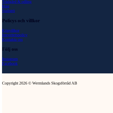
Trädgård & odling
Häst
Stallströ
Policys och villkor
Köpvillkor
Integritetspolicy
Kontakta oss
Följ oss
Instagram
Facebook
Copyright 2026 © Wermlands Skogsförråd AB