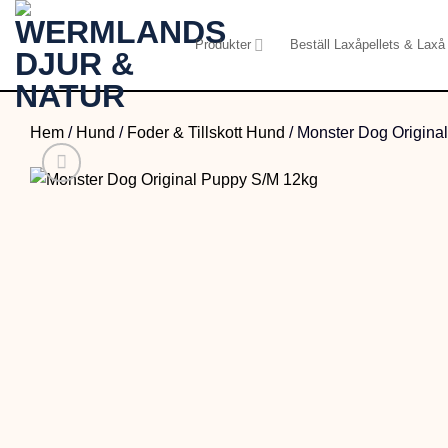
Skip
to
Produkter
Beställ Laxåpellets & Laxå 
content
Hem
/
Hund
/
Foder & Tillskott Hund
/
Monster Dog Origina