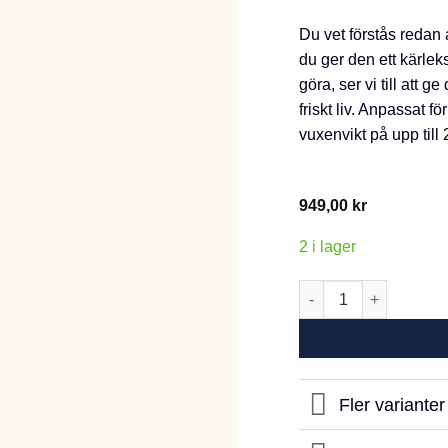
Du vet förstås redan
du ger den ett kärleks
göra, ser vi till att g
friskt liv. Anpassat 
vuxenvikt på upp till
949,00
kr
2 i lager
Monster Dog Origina
Fler variante