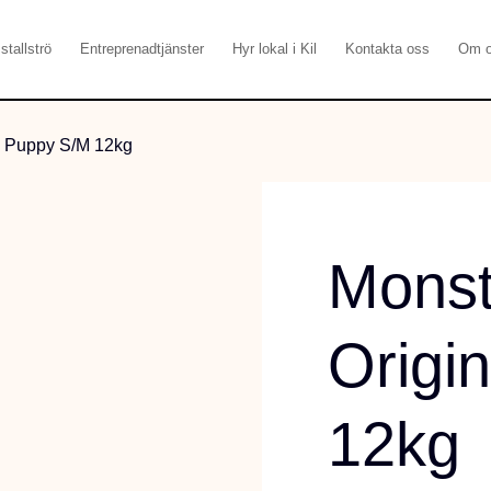
stallströ
Entreprenadtjänster
Hyr lokal i Kil
Kontakta oss
Om 
l Puppy S/M 12kg
Monst
Origi
12kg