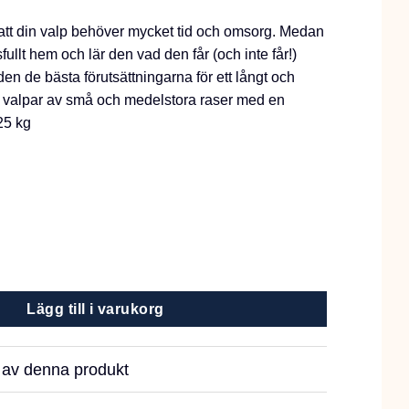
 att din valp behöver mycket tid och omsorg. Medan
fullt hem och lär den vad den får (och inte får!)
e den de bästa förutsättningarna för ett långt och
för valpar av små och medelstora raser med en
 25 kg
l Puppy S/M 12kg mängd
Lägg till i varukorg
r av denna produkt