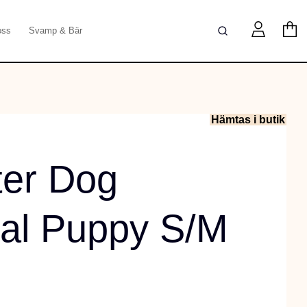
oss
Svamp & Bär
Hämtas i butik
er Dog
nal Puppy S/M