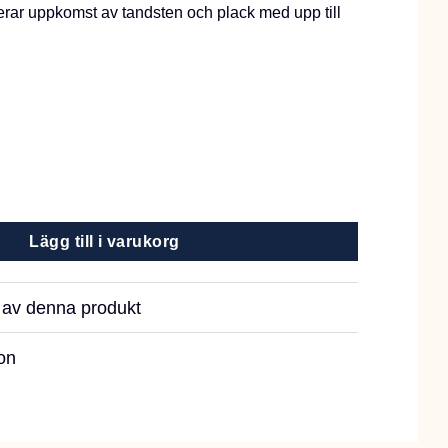
rar uppkomst av tandsten och plack med upp till
Chew Lamb M 28st mängd
Lägg till i varukorg
r av denna produkt
on