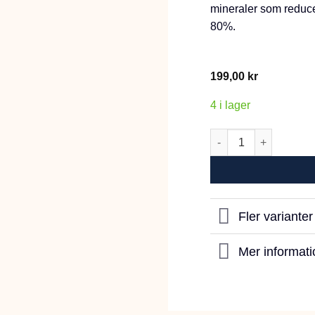
mineraler som reduce
80%.
199,00
kr
4 i lager
Monster Dog Dental 
Fler variante
Mer informati