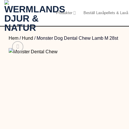
Skip
to
Produkter
Beställ Laxåpellets & Laxå 
content
Hem
/
Hund
/
Monster Dog Dental Chew Lamb M 28st