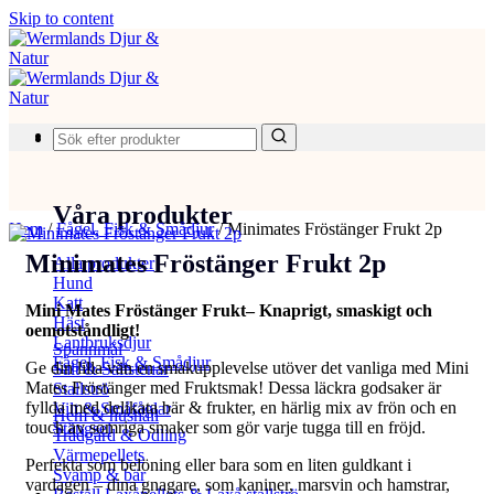
Skip to content
Produkter
Våra produkter
Hem
/
Fågel, Fisk & Smådjur
/
Minimates Fröstänger Frukt 2p
Minimates Fröstänger Frukt 2p
Alla produkter
Hund
Katt
Mini Mates Fröstänger Frukt– Knaprigt, smaskigt och
Häst
oemotståndligt!
Lantbruksdjur
Spannmål
Fågel, Fisk & Smådjur
Ge din lilla vän en smakupplevelse utöver det vanliga med Mini
Salt & Saltstenar
Mates Fröstänger med Fruktsmak! Dessa läckra godsaker är
Stallströ
fyllda med delikata bär & frukter, en härlig mix av frön och en
Vilt & Småfåglar
Hem & hushåll
touch av somriga smaker som gör varje tugga till en fröjd.
Stängsel
Trädgård & Odling
Värmepellets
Perfekta som belöning eller bara som en liten guldkant i
Svamp & bär
vardagen – dina gnagare, som kaniner, marsvin och hamstrar,