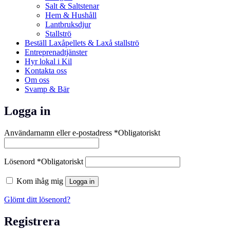
Salt & Saltstenar
Hem & Hushåll
Lantbruksdjur
Stallströ
Beställ Laxåpellets & Laxå stallströ
Entreprenadtjänster
Hyr lokal i Kil
Kontakta oss
Om oss
Svamp & Bär
Logga in
Användarnamn eller e-postadress
*
Obligatoriskt
Lösenord
*
Obligatoriskt
Kom ihåg mig
Logga in
Glömt ditt lösenord?
Registrera