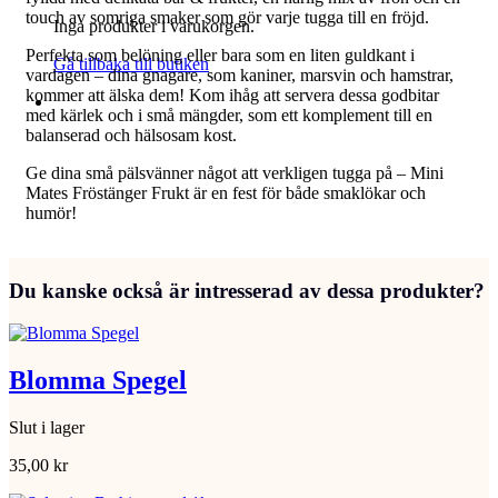
touch av somriga smaker som gör varje tugga till en fröjd.
Inga produkter i varukorgen.
Perfekta som belöning eller bara som en liten guldkant i
Gå tillbaka till butiken
vardagen – dina gnagare, som kaniner, marsvin och hamstrar,
kommer att älska dem! Kom ihåg att servera dessa godbitar
med kärlek och i små mängder, som ett komplement till en
balanserad och hälsosam kost.
Ge dina små pälsvänner något att verkligen tugga på – Mini
Mates Fröstänger Frukt är en fest för både smaklökar och
humör!
Du kanske också är intresserad av dessa produkter?
Blomma Spegel
Slut i lager
35,00
kr