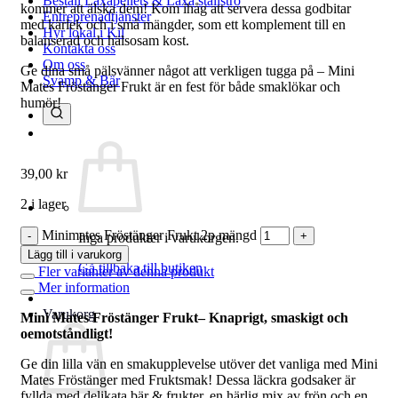
Beställ Laxåpellets & Laxå stallströ
kommer att älska dem! Kom ihåg att servera dessa godbitar
Entreprenadtjänster
med kärlek och i små mängder, som ett komplement till en
Hyr lokal i Kil
balanserad och hälsosam kost.
Kontakta oss
Om oss
Ge dina små pälsvänner något att verkligen tugga på – Mini
Svamp & Bär
Mates Fröstänger Frukt är en fest för både smaklökar och
humör!
39,00
kr
2 i lager
Minimates Fröstänger Frukt 2p mängd
Inga produkter i varukorgen.
Lägg till i varukorg
Gå tillbaka till butiken
Fler varianter av denna produkt
Mer information
Varukorg
Mini Mates Fröstänger Frukt– Knaprigt, smaskigt och
oemotståndligt!
Ge din lilla vän en smakupplevelse utöver det vanliga med Mini
Mates Fröstänger med Fruktsmak! Dessa läckra godsaker är
fyllda med delikata bär & frukter, en härlig mix av frön och en