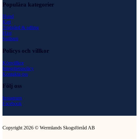
Populära kategorier
Hund
Katt
Trädgård & odling
Häst
Stallströ
Policys och villkor
Köpvillkor
Integritetspolicy
Kontakta oss
Följ oss
Instagram
Facebook
Copyright 2026 © Wermlands Skogsförråd AB