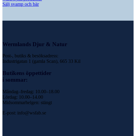
Sälj svamp och bär
Wermlands Djur & Natur
Post-, butiks & besöksadress:
Industrigatan 1 (gamla Scan), 665 33 Kil
Butikens öppettider
i sommar:
Måndag–fredag: 10.00–18.00
Lördag: 10.00–14.00
Midsommarhelgen: stängt
E-post: info@wsfab.se