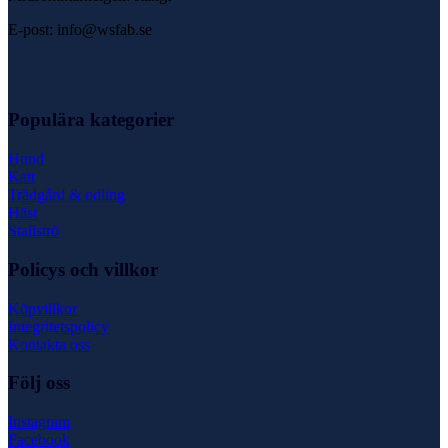
E-post: info@wsfab.se
Populära kategorier
Hund
Katt
Trädgård & odling
Häst
Stallströ
Policys och villkor
Köpvillkor
Integritetspolicy
Kontakta oss
Följ oss
Instagram
Facebook