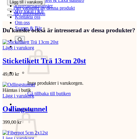
Beställ Laxåpellets & Laxå stallströ
Lägg till i varukorg
Entreprenadtjänster
Fler varianter av denna produkt
Hyr lokal i Kil
Mer information
Kontakta oss
Om oss
Svamp & Bär
Du kanske också är intresserad av dessa produkter?
Lägg i varukorg
Sticketikett Trä 13cm 20st
49,00
kr
Inga produkter i varukorgen.
Hämtas i butik
Gå tillbaka till butiken
Lägg i varukorg
Odlingstunnel
Varukorg
399,00
kr
Lägg i varukorg