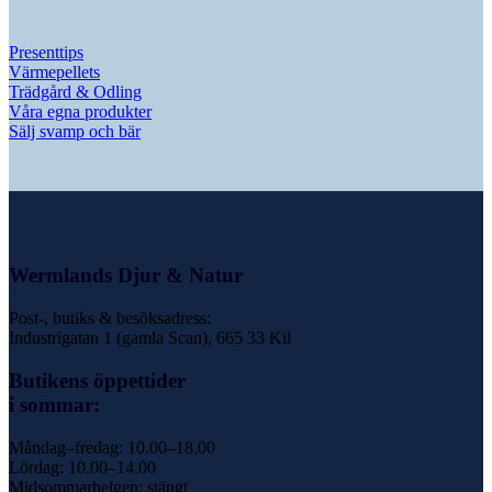
Presenttips
Värmepellets
Trädgård & Odling
Våra egna produkter
Sälj svamp och bär
Wermlands Djur & Natur
Post-, butiks & besöksadress:
Industrigatan 1 (gamla Scan), 665 33 Kil
Butikens öppettider
i sommar:
Måndag–fredag: 10.00–18.00
Lördag: 10.00–14.00
Midsommarhelgen: stängt