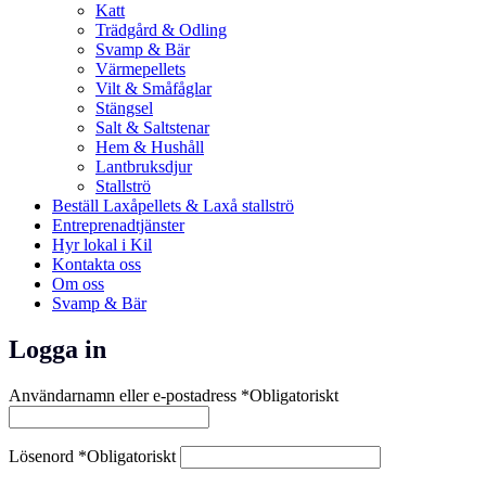
Katt
Trädgård & Odling
Svamp & Bär
Värmepellets
Vilt & Småfåglar
Stängsel
Salt & Saltstenar
Hem & Hushåll
Lantbruksdjur
Stallströ
Beställ Laxåpellets & Laxå stallströ
Entreprenadtjänster
Hyr lokal i Kil
Kontakta oss
Om oss
Svamp & Bär
Logga in
Användarnamn eller e-postadress
*
Obligatoriskt
Lösenord
*
Obligatoriskt